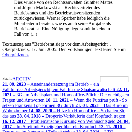
Dies wurde von den Rechtsanwälten Günther Mattes
und Jürgen Markowski als Rechtsvertreter des
Betriebsrates und des Betriebsratsvorsitzenden
zurückgewiesen. Werner Sperber habe lediglich die
Mitarbeiterin beraten, wie es auch seine Aufgabe als
Betriebsrat ist. Eine Nötigung liege somit in keinem
Fall vor. (...)
Textauszug aus "Betriebsrat siegt vor dem Arbeitsgericht",
Oberpfalznetz, 17. Juni 2005. Den vollständigen Text lesen Sie im
Oberpfalznetz
.
Suche
ARCHIV
21. 09. 2023 –
Auseinandersetzung im Betrieb – ein
Fall für das Arbeitsgericht, ein Fall für die Staatsanwaltschaft
22. 11.
2021 –
3G am Arbeitsplatz und Homeoffice-Pflicht: Die wichtigsten
Fragen und Antworten
10. 11. 2021 –
Wenn die Putzfrau prüft - So
setzen Frankens Top-Firmen 3G durch
21. 01. 2021 –
Das Büro im
Wohnzimmer
14. 08. 2020 –
Hitze im Homeoffice – So halten Sie
das aus
28. 04. 2018 –
Drogerie-Verkäuferin darf Kopftuch tragen
16. 12. 2017 –
Problematische Kürzung von Weihnachtsgeld
24. 04.
2017 –
Im Streit mit Arbeitgeber über ein Kopftuch
12. 11. 2016 –
Das muss im Antrag auf Teilzeit stehen
18. 04. 2016 –
LTO