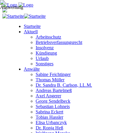
Startseite
Aktuell
Arbeitsschutz
Betriebsverfassungsrecht
Insolvenz
Kündigung
Urlaub
Sonstiges
Anwälte
Sabine Feichtinger
Thomas Müller
Dr. Sandra B. Carlson, LL.M.
Andreas Bartelmeß
Axel Angerer
Georg Sendelbeck
Sebastian Lohneis
Sabrina Eckert
Tobias Hassler
Elisa Urbanczyk
Dr. Ronja Heß