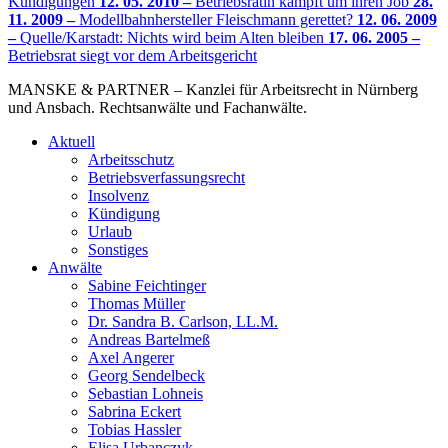
Kündigungen
12. 05. 2010 –
Betriebsrätin kämpft um ihren Job
28.
11. 2009 –
Modellbahnhersteller Fleischmann gerettet?
12. 06. 2009
–
Quelle/Karstadt: Nichts wird beim Alten bleiben
17. 06. 2005 –
Betriebsrat siegt vor dem Arbeitsgericht
MANSKE & PARTNER – Kanzlei für Arbeitsrecht in Nürnberg
und Ansbach. Rechtsanwälte und Fachanwälte.
Aktuell
Arbeitsschutz
Betriebsverfassungsrecht
Insolvenz
Kündigung
Urlaub
Sonstiges
Anwälte
Sabine Feichtinger
Thomas Müller
Dr. Sandra B. Carlson, LL.M.
Andreas Bartelmeß
Axel Angerer
Georg Sendelbeck
Sebastian Lohneis
Sabrina Eckert
Tobias Hassler
Elisa Urbanczyk