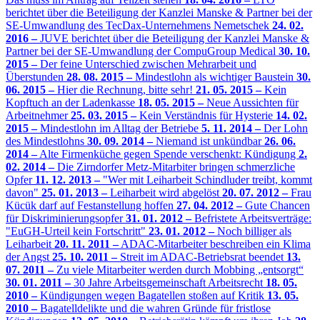
berichtet über die Beteiligung der Kanzlei Manske & Partner bei der
SE-Umwandlung des TecDax-Unternehmens Nemetschek
24. 02.
2016 –
JUVE berichtet über die Beteiligung der Kanzlei Manske &
Partner bei der SE-Umwandlung der CompuGroup Medical
30. 10.
2015 –
Der feine Unterschied zwischen Mehrarbeit und
Überstunden
28. 08. 2015 –
Mindestlohn als wichtiger Baustein
30.
06. 2015 –
Hier die Rechnung, bitte sehr!
21. 05. 2015 –
Kein
Kopftuch an der Ladenkasse
18. 05. 2015 –
Neue Aussichten für
Arbeitnehmer
25. 03. 2015 –
Kein Verständnis für Hysterie
14. 02.
2015 –
Mindestlohn im Alltag der Betriebe
5. 11. 2014 –
Der Lohn
des Mindestlohns
30. 09. 2014 –
Niemand ist unkündbar
26. 06.
2014 –
Alte Firmenküche gegen Spende verschenkt: Kündigung
2.
02. 2014 –
Die Zirndorfer Metz-Mitarbiter bringen schmerzliche
Opfer
11. 12. 2013 –
"Wer mit Leiharbeit Schindluder treibt, kommt
davon"
25. 01. 2013 –
Leiharbeit wird abgelöst
20. 07. 2012 –
Frau
Kücük darf auf Festanstellung hoffen
27. 04. 2012 –
Gute Chancen
für Diskriminierungsopfer
31. 01. 2012 –
Befristete Arbeitsverträge:
"EuGH-Urteil kein Fortschritt"
23. 01. 2012 –
Noch billiger als
Leiharbeit
20. 11. 2011 –
ADAC-Mitarbeiter beschreiben ein Klima
der Angst
25. 10. 2011 –
Streit im ADAC-Betriebsrat beendet
13.
07. 2011 –
Zu viele Mitarbeiter werden durch Mobbing „entsorgt“
30. 01. 2011 –
30 Jahre Arbeitsgemeinschaft Arbeitsrecht
18. 05.
2010 –
Kündigungen wegen Bagatellen stoßen auf Kritik
13. 05.
2010 –
Bagatelldelikte und die wahren Gründe für fristlose