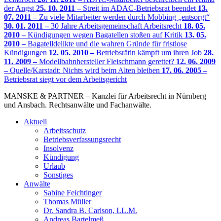
der Angst
25. 10. 2011 –
Streit im ADAC-Betriebsrat beendet
13.
07. 2011 –
Zu viele Mitarbeiter werden durch Mobbing „entsorgt“
30. 01. 2011 –
30 Jahre Arbeitsgemeinschaft Arbeitsrecht
18. 05.
2010 –
Kündigungen wegen Bagatellen stoßen auf Kritik
13. 05.
2010 –
Bagatelldelikte und die wahren Gründe für fristlose
Kündigungen
12. 05. 2010 –
Betriebsrätin kämpft um ihren Job
28.
11. 2009 –
Modellbahnhersteller Fleischmann gerettet?
12. 06. 2009
–
Quelle/Karstadt: Nichts wird beim Alten bleiben
17. 06. 2005 –
Betriebsrat siegt vor dem Arbeitsgericht
MANSKE & PARTNER – Kanzlei für Arbeitsrecht in Nürnberg
und Ansbach. Rechtsanwälte und Fachanwälte.
Aktuell
Arbeitsschutz
Betriebsverfassungsrecht
Insolvenz
Kündigung
Urlaub
Sonstiges
Anwälte
Sabine Feichtinger
Thomas Müller
Dr. Sandra B. Carlson, LL.M.
Andreas Bartelmeß