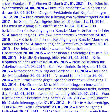
setzen Frankens Top-Firmen 3G durch
21. 01. 2021 –
Das Büro im
Wohnzimmer
14. 08. 2020 –
Hitze im Homeoffice – So halten Sie
das aus
28. 04. 2018 –
Drogerie-Verkäuferin darf Kopftuch tragen
16. 12. 2017 –
Problematische Kürzung von Weihnachtsgeld
24. 04.
2017 –
Im Streit mit Arbeitgeber über ein Kopftuch
12. 11. 2016 –
Das muss im Antrag auf Teilzeit stehen
18. 04. 2016 –
LTO
berichtet über die Beteiligung der Kanzlei Manske & Partner bei der
SE-Umwandlung des TecDax-Unternehmens Nemetschek
24. 02.
2016 –
JUVE berichtet über die Beteiligung der Kanzlei Manske &
Partner bei der SE-Umwandlung der CompuGroup Medical
30. 10.
2015 –
Der feine Unterschied zwischen Mehrarbeit und
Überstunden
28. 08. 2015 –
Mindestlohn als wichtiger Baustein
30.
06. 2015 –
Hier die Rechnung, bitte sehr!
21. 05. 2015 –
Kein
Kopftuch an der Ladenkasse
18. 05. 2015 –
Neue Aussichten für
Arbeitnehmer
25. 03. 2015 –
Kein Verständnis für Hysterie
14. 02.
2015 –
Mindestlohn im Alltag der Betriebe
5. 11. 2014 –
Der Lohn
des Mindestlohns
30. 09. 2014 –
Niemand ist unkündbar
26. 06.
2014 –
Alte Firmenküche gegen Spende verschenkt: Kündigung
2.
02. 2014 –
Die Zirndorfer Metz-Mitarbiter bringen schmerzliche
Opfer
11. 12. 2013 –
"Wer mit Leiharbeit Schindluder treibt, kommt
davon"
25. 01. 2013 –
Leiharbeit wird abgelöst
20. 07. 2012 –
Frau
Kücük darf auf Festanstellung hoffen
27. 04. 2012 –
Gute Chancen
für Diskriminierungsopfer
31. 01. 2012 –
Befristete Arbeitsverträge:
"EuGH-Urteil kein Fortschritt"
23. 01. 2012 –
Noch billiger als
Leiharbeit
20. 11. 2011 –
ADAC-Mitarbeiter beschreiben ein Klima