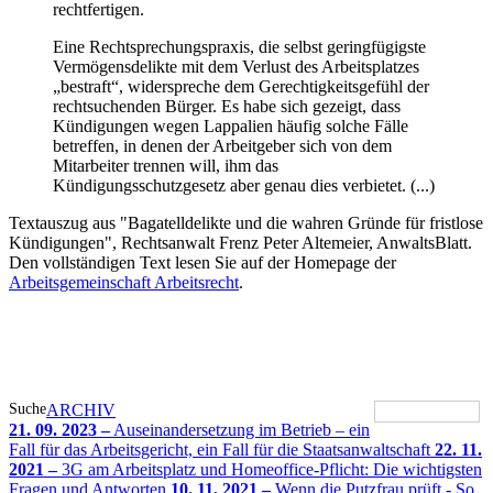
rechtfertigen.
Eine Rechtsprechungspraxis, die selbst geringfügigste
Vermögensdelikte mit dem Verlust des Arbeitsplatzes
„bestraft“, widerspreche dem Gerechtigkeitsgefühl der
rechtsuchenden Bürger. Es habe sich gezeigt, dass
Kündigungen wegen Lappalien häufig solche Fälle
betreffen, in denen der Arbeitgeber sich von dem
Mitarbeiter trennen will, ihm das
Kündigungsschutzgesetz aber genau dies verbietet. (...)
Textauszug aus "Bagatelldelikte und die wahren Gründe für fristlose
Kündigungen", Rechtsanwalt Frenz Peter Altemeier, AnwaltsBlatt.
Den vollständigen Text lesen Sie auf der Homepage der
Arbeitsgemeinschaft Arbeitsrecht
.
Suche
ARCHIV
21. 09. 2023 –
Auseinandersetzung im Betrieb – ein
Fall für das Arbeitsgericht, ein Fall für die Staatsanwaltschaft
22. 11.
2021 –
3G am Arbeitsplatz und Homeoffice-Pflicht: Die wichtigsten
Fragen und Antworten
10. 11. 2021 –
Wenn die Putzfrau prüft - So