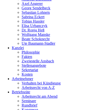
Axel Angerer
Georg Sendelbeck
Sebastian Lohneis
Sabrina Eckert
Tobias Hassler
Elisa Urbanczyk
Dr. Ronja Heß
Wolfgang Manske
Beate Schoknecht
Ute Baumann-Stadler
Kanzlei
Philosophie
Fakten
Zweigstelle Ansbach
Stellenangebote
Sekretariat
Kosten
Arbeitnehmer
Verhalten bei Kündigung
Arbeitsrecht von A-Z
Betriebsräte
Arbeitsrecht am Abend
Seminare
Rundbrief
Kongresse