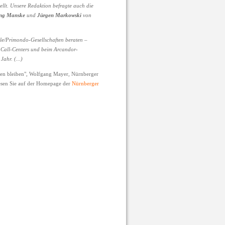
llt. Unsere Redaktion befragte auch die
ng Manske
und
Jürgen Markowski
von
lle/Primondo-Gesellschaften beraten –
r Call-Centers und beim Arcandor-
Jahr. (...)
lten bleiben", Wolfgang Mayer, Nürnberger
lesen Sie auf der Homepage der
Nürnberger