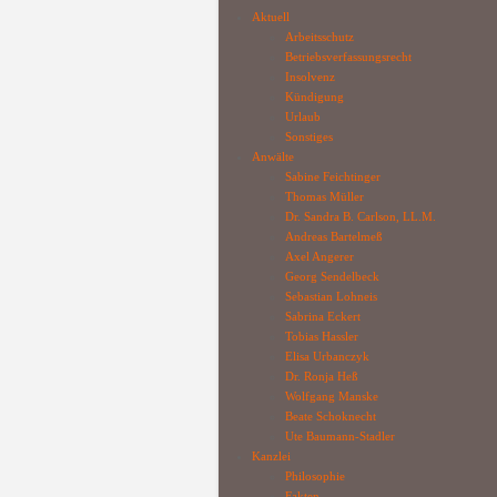
Aktuell
Arbeitsschutz
Betriebsverfassungsrecht
Insolvenz
Kündigung
Urlaub
Sonstiges
Anwälte
Sabine Feichtinger
Thomas Müller
Dr. Sandra B. Carlson, LL.M.
Andreas Bartelmeß
Axel Angerer
Georg Sendelbeck
Sebastian Lohneis
Sabrina Eckert
Tobias Hassler
Elisa Urbanczyk
Dr. Ronja Heß
Wolfgang Manske
Beate Schoknecht
Ute Baumann-Stadler
Kanzlei
Philosophie
Fakten