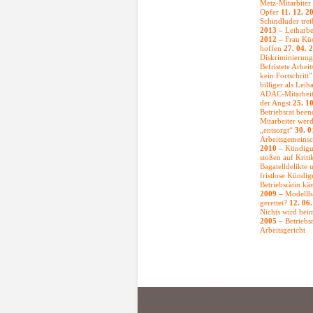
Metz-Mitarbiter
Opfer
11. 12. 2
Schindluder tre
2013 –
Leiharbe
2012 –
Frau Küc
hoffen
27. 04. 
Diskriminierun
Befristete Arbei
kein Fortschritt
billiger als Leih
ADAC-Mitarbeite
der Angst
25. 1
Betriebsrat bee
Mitarbeiter we
„entsorgt“
30. 0
Arbeitsgemeinsc
2010 –
Kündigu
stoßen auf Krit
Bagatelldelikte
fristlose Kündi
Betriebsrätin k
2009 –
Modellba
gerettet?
12. 06
Nichts wird bei
2005 –
Betriebsr
Arbeitsgericht
MANSKE & PARTNER – Kanzlei für Arbeitsrecht in N