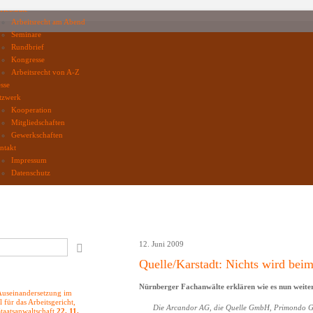
riebsräte
Arbeitsrecht am Abend
Seminare
Rundbrief
Kongresse
Arbeitsrecht von A-Z
sse
tzwerk
Kooperation
Mitgliedschaften
Gewerkschaften
ntakt
Impressum
Datenschutz
12. Juni 2009
Quelle/Karstadt: Nichts wird beim
Nürnberger Fachanwälte erklären wie es nun weite
useinandersetzung im
l für das Arbeitsgericht,
Die Arcandor AG, die Quelle GmbH, Primondo G
 Staatsanwaltschaft
22. 11.