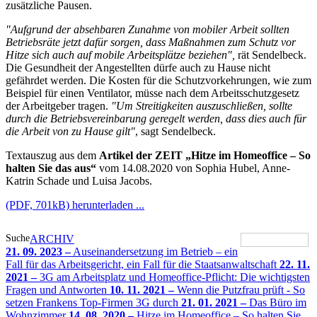
zusätzliche Pausen.
"Aufgrund der absehbaren Zunahme von mobiler Arbeit sollten
Betriebsräte jetzt dafür sorgen, dass Maßnahmen zum Schutz vor
Hitze sich auch auf mobile Arbeitsplätze beziehen",
rät Sendelbeck.
Die Gesundheit der Angestellten dürfe auch zu Hause nicht
gefährdet werden. Die Kosten für die Schutzvorkehrungen, wie zum
Beispiel für einen Ventilator, müsse nach dem Arbeitsschutzgesetz
der Arbeitgeber tragen.
"Um Streitigkeiten auszuschließen, sollte
durch die Betriebsvereinbarung geregelt werden, dass dies auch für
die Arbeit von zu Hause gilt"
, sagt Sendelbeck.
Textauszug aus dem
Artikel der ZEIT „Hitze im Homeoffice – So
halten Sie das aus“
vom 14.08.2020 von Sophia Hubel, Anne-
Katrin Schade und Luisa Jacobs.
(PDF, 701kB) herunterladen ...
Suche
ARCHIV
21. 09. 2023 –
Auseinandersetzung im Betrieb – ein
Fall für das Arbeitsgericht, ein Fall für die Staatsanwaltschaft
22. 11.
2021 –
3G am Arbeitsplatz und Homeoffice-Pflicht: Die wichtigsten
Fragen und Antworten
10. 11. 2021 –
Wenn die Putzfrau prüft - So
setzen Frankens Top-Firmen 3G durch
21. 01. 2021 –
Das Büro im
Wohnzimmer
14. 08. 2020 –
Hitze im Homeoffice – So halten Sie