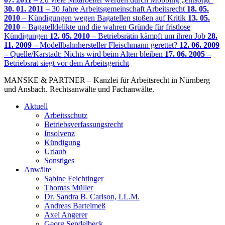
30. 01. 2011 –
30 Jahre Arbeitsgemeinschaft Arbeitsrecht
18. 05.
2010 –
Kündigungen wegen Bagatellen stoßen auf Kritik
13. 05.
2010 –
Bagatelldelikte und die wahren Gründe für fristlose
Kündigungen
12. 05. 2010 –
Betriebsrätin kämpft um ihren Job
28.
11. 2009 –
Modellbahnhersteller Fleischmann gerettet?
12. 06. 2009
–
Quelle/Karstadt: Nichts wird beim Alten bleiben
17. 06. 2005 –
Betriebsrat siegt vor dem Arbeitsgericht
MANSKE & PARTNER – Kanzlei für Arbeitsrecht in Nürnberg
und Ansbach. Rechtsanwälte und Fachanwälte.
Aktuell
Arbeitsschutz
Betriebsverfassungsrecht
Insolvenz
Kündigung
Urlaub
Sonstiges
Anwälte
Sabine Feichtinger
Thomas Müller
Dr. Sandra B. Carlson, LL.M.
Andreas Bartelmeß
Axel Angerer
Georg Sendelbeck