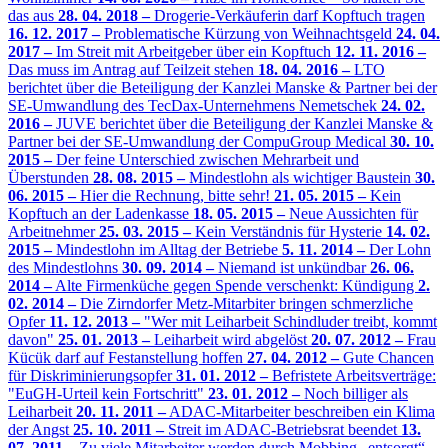
das aus
28. 04. 2018 –
Drogerie-Verkäuferin darf Kopftuch tragen
16. 12. 2017 –
Problematische Kürzung von Weihnachtsgeld
24. 04.
2017 –
Im Streit mit Arbeitgeber über ein Kopftuch
12. 11. 2016 –
Das muss im Antrag auf Teilzeit stehen
18. 04. 2016 –
LTO
berichtet über die Beteiligung der Kanzlei Manske & Partner bei der
SE-Umwandlung des TecDax-Unternehmens Nemetschek
24. 02.
2016 –
JUVE berichtet über die Beteiligung der Kanzlei Manske &
Partner bei der SE-Umwandlung der CompuGroup Medical
30. 10.
2015 –
Der feine Unterschied zwischen Mehrarbeit und
Überstunden
28. 08. 2015 –
Mindestlohn als wichtiger Baustein
30.
06. 2015 –
Hier die Rechnung, bitte sehr!
21. 05. 2015 –
Kein
Kopftuch an der Ladenkasse
18. 05. 2015 –
Neue Aussichten für
Arbeitnehmer
25. 03. 2015 –
Kein Verständnis für Hysterie
14. 02.
2015 –
Mindestlohn im Alltag der Betriebe
5. 11. 2014 –
Der Lohn
des Mindestlohns
30. 09. 2014 –
Niemand ist unkündbar
26. 06.
2014 –
Alte Firmenküche gegen Spende verschenkt: Kündigung
2.
02. 2014 –
Die Zirndorfer Metz-Mitarbiter bringen schmerzliche
Opfer
11. 12. 2013 –
"Wer mit Leiharbeit Schindluder treibt, kommt
davon"
25. 01. 2013 –
Leiharbeit wird abgelöst
20. 07. 2012 –
Frau
Kücük darf auf Festanstellung hoffen
27. 04. 2012 –
Gute Chancen
für Diskriminierungsopfer
31. 01. 2012 –
Befristete Arbeitsverträge:
"EuGH-Urteil kein Fortschritt"
23. 01. 2012 –
Noch billiger als
Leiharbeit
20. 11. 2011 –
ADAC-Mitarbeiter beschreiben ein Klima
der Angst
25. 10. 2011 –
Streit im ADAC-Betriebsrat beendet
13.
07. 2011 –
Zu viele Mitarbeiter werden durch Mobbing „entsorgt“