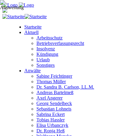
Startseite
Aktuell
Arbeitsschutz
Betriebsverfassungsrecht
Insolvenz
Kündigung
Urlaub
Sonstiges
Anwälte
Sabine Feichtinger
Thomas Müller
Dr. Sandra B. Carlson, LL.M.
Andreas Bartelmeß
Axel Angerer
Georg Sendelbeck
Sebastian Lohneis
Sabrina Eckert
Tobias Hassler
Elisa Urbanczyk
Dr. Ronja Heß