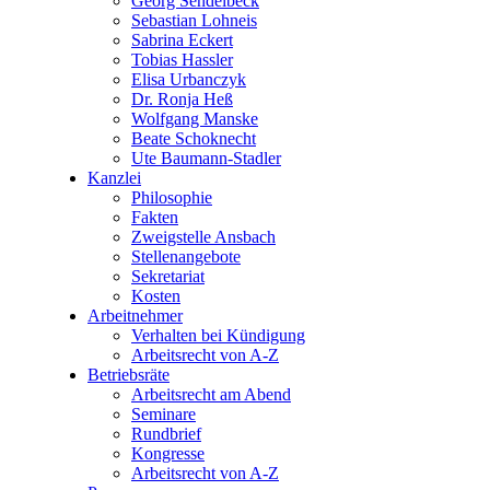
Georg Sendelbeck
Sebastian Lohneis
Sabrina Eckert
Tobias Hassler
Elisa Urbanczyk
Dr. Ronja Heß
Wolfgang Manske
Beate Schoknecht
Ute Baumann-Stadler
Kanzlei
Philosophie
Fakten
Zweigstelle Ansbach
Stellenangebote
Sekretariat
Kosten
Arbeitnehmer
Verhalten bei Kündigung
Arbeitsrecht von A-Z
Betriebsräte
Arbeitsrecht am Abend
Seminare
Rundbrief
Kongresse
Arbeitsrecht von A-Z