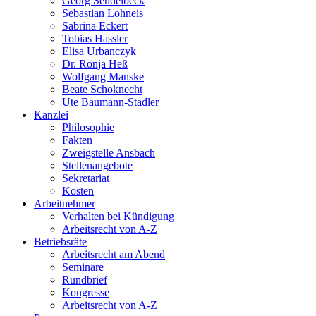
Georg Sendelbeck
Sebastian Lohneis
Sabrina Eckert
Tobias Hassler
Elisa Urbanczyk
Dr. Ronja Heß
Wolfgang Manske
Beate Schoknecht
Ute Baumann-Stadler
Kanzlei
Philosophie
Fakten
Zweigstelle Ansbach
Stellenangebote
Sekretariat
Kosten
Arbeitnehmer
Verhalten bei Kündigung
Arbeitsrecht von A-Z
Betriebsräte
Arbeitsrecht am Abend
Seminare
Rundbrief
Kongresse
Arbeitsrecht von A-Z