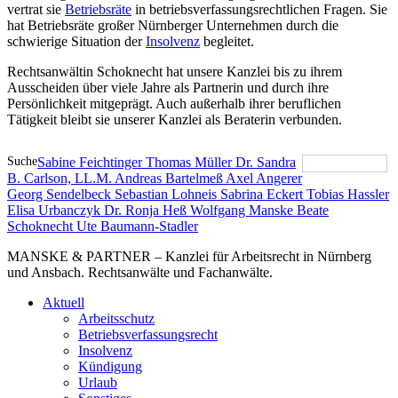
vertrat sie
Betriebsräte
in betriebsverfassungsrechtlichen Fragen. Sie
hat Betriebsräte großer Nürnberger Unternehmen durch die
schwierige Situation der
Insolvenz
begleitet.
Rechtsanwältin Schoknecht hat unsere Kanzlei bis zu ihrem
Ausscheiden über viele Jahre als Partnerin und durch ihre
Persönlichkeit mitgeprägt. Auch außerhalb ihrer beruflichen
Tätigkeit bleibt sie unserer Kanzlei als Beraterin verbunden.
Suche
Sabine Feichtinger
Thomas Müller
Dr. Sandra
B. Carlson, LL.M.
Andreas Bartelmeß
Axel Angerer
Georg Sendelbeck
Sebastian Lohneis
Sabrina Eckert
Tobias Hassler
Elisa Urbanczyk
Dr. Ronja Heß
Wolfgang Manske
Beate
Schoknecht
Ute Baumann-Stadler
MANSKE & PARTNER – Kanzlei für Arbeitsrecht in Nürnberg
und Ansbach. Rechtsanwälte und Fachanwälte.
Aktuell
Arbeitsschutz
Betriebsverfassungsrecht
Insolvenz
Kündigung
Urlaub