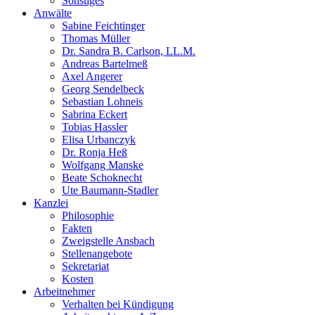
Sonstiges
Anwälte
Sabine Feichtinger
Thomas Müller
Dr. Sandra B. Carlson, LL.M.
Andreas Bartelmeß
Axel Angerer
Georg Sendelbeck
Sebastian Lohneis
Sabrina Eckert
Tobias Hassler
Elisa Urbanczyk
Dr. Ronja Heß
Wolfgang Manske
Beate Schoknecht
Ute Baumann-Stadler
Kanzlei
Philosophie
Fakten
Zweigstelle Ansbach
Stellenangebote
Sekretariat
Kosten
Arbeitnehmer
Verhalten bei Kündigung