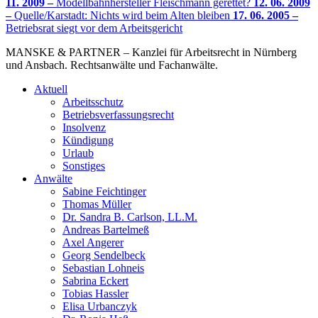
11. 2009 –
Modellbahnhersteller Fleischmann gerettet?
12. 06. 2009
–
Quelle/Karstadt: Nichts wird beim Alten bleiben
17. 06. 2005 –
Betriebsrat siegt vor dem Arbeitsgericht
MANSKE & PARTNER – Kanzlei für Arbeitsrecht in Nürnberg
und Ansbach. Rechtsanwälte und Fachanwälte.
Aktuell
Arbeitsschutz
Betriebsverfassungsrecht
Insolvenz
Kündigung
Urlaub
Sonstiges
Anwälte
Sabine Feichtinger
Thomas Müller
Dr. Sandra B. Carlson, LL.M.
Andreas Bartelmeß
Axel Angerer
Georg Sendelbeck
Sebastian Lohneis
Sabrina Eckert
Tobias Hassler
Elisa Urbanczyk