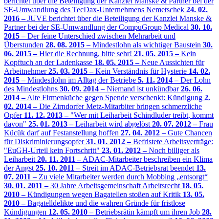
berichtet über die Beteiligung der Kanzlei Manske & Partner bei der
SE-Umwandlung des TecDax-Unternehmens Nemetschek
24. 02.
2016 –
JUVE berichtet über die Beteiligung der Kanzlei Manske &
Partner bei der SE-Umwandlung der CompuGroup Medical
30. 10.
2015 –
Der feine Unterschied zwischen Mehrarbeit und
Überstunden
28. 08. 2015 –
Mindestlohn als wichtiger Baustein
30.
06. 2015 –
Hier die Rechnung, bitte sehr!
21. 05. 2015 –
Kein
Kopftuch an der Ladenkasse
18. 05. 2015 –
Neue Aussichten für
Arbeitnehmer
25. 03. 2015 –
Kein Verständnis für Hysterie
14. 02.
2015 –
Mindestlohn im Alltag der Betriebe
5. 11. 2014 –
Der Lohn
des Mindestlohns
30. 09. 2014 –
Niemand ist unkündbar
26. 06.
2014 –
Alte Firmenküche gegen Spende verschenkt: Kündigung
2.
02. 2014 –
Die Zirndorfer Metz-Mitarbiter bringen schmerzliche
Opfer
11. 12. 2013 –
"Wer mit Leiharbeit Schindluder treibt, kommt
davon"
25. 01. 2013 –
Leiharbeit wird abgelöst
20. 07. 2012 –
Frau
Kücük darf auf Festanstellung hoffen
27. 04. 2012 –
Gute Chancen
für Diskriminierungsopfer
31. 01. 2012 –
Befristete Arbeitsverträge:
"EuGH-Urteil kein Fortschritt"
23. 01. 2012 –
Noch billiger als
Leiharbeit
20. 11. 2011 –
ADAC-Mitarbeiter beschreiben ein Klima
der Angst
25. 10. 2011 –
Streit im ADAC-Betriebsrat beendet
13.
07. 2011 –
Zu viele Mitarbeiter werden durch Mobbing „entsorgt“
30. 01. 2011 –
30 Jahre Arbeitsgemeinschaft Arbeitsrecht
18. 05.
2010 –
Kündigungen wegen Bagatellen stoßen auf Kritik
13. 05.
2010 –
Bagatelldelikte und die wahren Gründe für fristlose
Kündigungen
12. 05. 2010 –
Betriebsrätin kämpft um ihren Job
28.