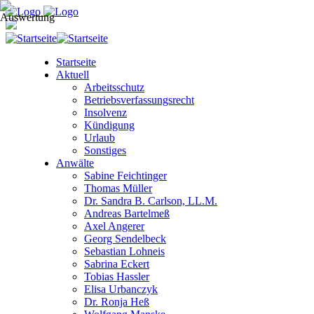
Startseite
Aktuell
Arbeitsschutz
Betriebsverfassungsrecht
Insolvenz
Kündigung
Urlaub
Sonstiges
Anwälte
Sabine Feichtinger
Thomas Müller
Dr. Sandra B. Carlson, LL.M.
Andreas Bartelmeß
Axel Angerer
Georg Sendelbeck
Sebastian Lohneis
Sabrina Eckert
Tobias Hassler
Elisa Urbanczyk
Dr. Ronja Heß