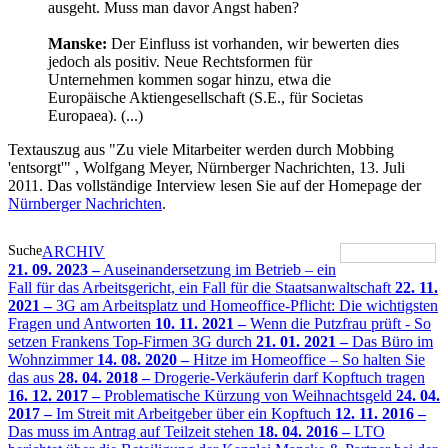
ausgeht. Muss man davor Angst haben?
Manske:
Der Einfluss ist vorhanden, wir bewerten dies
jedoch als positiv. Neue Rechtsformen für
Unternehmen kommen sogar hinzu, etwa die
Europäische Aktiengesellschaft (S.E., für Societas
Europaea). (...)
Textauszug aus "Zu viele Mitarbeiter werden durch Mobbing
'entsorgt'" , Wolfgang Meyer, Nürnberger Nachrichten, 13. Juli
2011. Das vollständige Interview lesen Sie auf der Homepage der
Nürnberger Nachrichten
.
Suche
ARCHIV
21. 09. 2023 –
Auseinandersetzung im Betrieb – ein
Fall für das Arbeitsgericht, ein Fall für die Staatsanwaltschaft
22. 11.
2021 –
3G am Arbeitsplatz und Homeoffice-Pflicht: Die wichtigsten
Fragen und Antworten
10. 11. 2021 –
Wenn die Putzfrau prüft - So
setzen Frankens Top-Firmen 3G durch
21. 01. 2021 –
Das Büro im
Wohnzimmer
14. 08. 2020 –
Hitze im Homeoffice – So halten Sie
das aus
28. 04. 2018 –
Drogerie-Verkäuferin darf Kopftuch tragen
16. 12. 2017 –
Problematische Kürzung von Weihnachtsgeld
24. 04.
2017 –
Im Streit mit Arbeitgeber über ein Kopftuch
12. 11. 2016 –
Das muss im Antrag auf Teilzeit stehen
18. 04. 2016 –
LTO