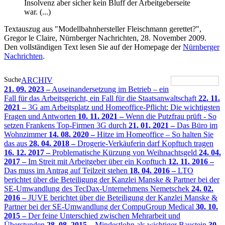
Insolvenz aber sicher kein Bluff der Arbeitgeberseite
war. (...)
Textauszug aus "Modellbahnhersteller Fleischmann gerettet?",
Gregor le Claire, Nürnberger Nachrichten, 28. November 2009.
Den vollständigen Text lesen Sie auf der Homepage der
Nürnberger
Nachrichten
.
Suche
ARCHIV
21. 09. 2023 –
Auseinandersetzung im Betrieb – ein
Fall für das Arbeitsgericht, ein Fall für die Staatsanwaltschaft
22. 11.
2021 –
3G am Arbeitsplatz und Homeoffice-Pflicht: Die wichtigsten
Fragen und Antworten
10. 11. 2021 –
Wenn die Putzfrau prüft - So
setzen Frankens Top-Firmen 3G durch
21. 01. 2021 –
Das Büro im
Wohnzimmer
14. 08. 2020 –
Hitze im Homeoffice – So halten Sie
das aus
28. 04. 2018 –
Drogerie-Verkäuferin darf Kopftuch tragen
16. 12. 2017 –
Problematische Kürzung von Weihnachtsgeld
24. 04.
2017 –
Im Streit mit Arbeitgeber über ein Kopftuch
12. 11. 2016 –
Das muss im Antrag auf Teilzeit stehen
18. 04. 2016 –
LTO
berichtet über die Beteiligung der Kanzlei Manske & Partner bei der
SE-Umwandlung des TecDax-Unternehmens Nemetschek
24. 02.
2016 –
JUVE berichtet über die Beteiligung der Kanzlei Manske &
Partner bei der SE-Umwandlung der CompuGroup Medical
30. 10.
2015 –
Der feine Unterschied zwischen Mehrarbeit und
Überstunden
28. 08. 2015 –
Mindestlohn als wichtiger Baustein
30.