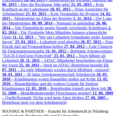
06. 2015 –
Hier die Rechnung, bitte sehr!
21. 05. 2015 –
Kein
Kopftuch an der Ladenkasse
18. 05. 2015 –
Neue Aussichten für
Arbeitnehmer
25. 03. 2015 –
Kein Verständnis für Hysterie
14. 02.
2015 –
Mindestlohn im Alltag der Betriebe
5. 11. 2014 –
Der Lohn
des Mindestlohns
30. 09. 2014 –
Niemand ist unkündbar
26. 06.
2014 –
Alte Firmenküche gegen Spende verschenkt: Kündigung
2.
02. 2014 –
Die Zirndorfer Metz-Mitarbiter bringen schmerzliche
Opfer
11. 12. 2013 –
"Wer mit Leiharbeit Schindluder treibt, kommt
davon"
25. 01. 2013 –
Leiharbeit wird abgelöst
20. 07. 2012 –
Frau
Kücük darf auf Festanstellung hoffen
27. 04. 2012 –
Gute Chancen
für Diskriminierungsopfer
31. 01. 2012 –
Befristete Arbeitsverträge:
"EuGH-Urteil kein Fortschritt"
23. 01. 2012 –
Noch billiger als
Leiharbeit
20. 11. 2011 –
ADAC-Mitarbeiter beschreiben ein Klima
der Angst
25. 10. 2011 –
Streit im ADAC-Betriebsrat beendet
13.
07. 2011 –
Zu viele Mitarbeiter werden durch Mobbing „entsorgt“
30. 01. 2011 –
30 Jahre Arbeitsgemeinschaft Arbeitsrecht
18. 05.
2010 –
Kündigungen wegen Bagatellen stoßen auf Kritik
13. 05.
2010 –
Bagatelldelikte und die wahren Gründe für fristlose
Kündigungen
12. 05. 2010 –
Betriebsrätin kämpft um ihren Job
28.
11. 2009 –
Modellbahnhersteller Fleischmann gerettet?
12. 06. 2009
–
Quelle/Karstadt: Nichts wird beim Alten bleiben
17. 06. 2005 –
Betriebsrat siegt vor dem Arbeitsgericht
MANSKE & PARTNER – Kanzlei für Arbeitsrecht in Nürnberg
und Ansbach. Rechtsanwälte und Fachanwälte.