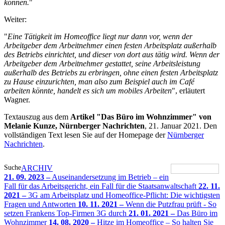
können.
"
Weiter:
"
Eine Tätigkeit im Homeoffice liegt nur dann vor, wenn der
Arbeitgeber dem Arbeitnehmer einen festen Arbeitsplatz außerhalb
des Betriebs einrichtet, und dieser von dort aus tätig wird. Wenn der
Arbeitgeber dem Arbeitnehmer gestattet, seine Arbeitsleistung
außerhalb des Betriebs zu erbringen, ohne einen festen Arbeitsplatz
zu Hause einzurichten, man also zum Beispiel auch im Café
arbeiten könnte, handelt es sich um mobiles Arbeiten
", erläutert
Wagner.
Textauszug aus dem
Artikel "Das Büro im Wohnzimmer" von
Melanie Kunze, Nürnberger Nachrichten
, 21. Januar 2021. Den
vollständigen Text lesen Sie auf der Homepage der
Nürnberger
Nachrichten
.
Suche
ARCHIV
21. 09. 2023 –
Auseinandersetzung im Betrieb – ein
Fall für das Arbeitsgericht, ein Fall für die Staatsanwaltschaft
22. 11.
2021 –
3G am Arbeitsplatz und Homeoffice-Pflicht: Die wichtigsten
Fragen und Antworten
10. 11. 2021 –
Wenn die Putzfrau prüft - So
setzen Frankens Top-Firmen 3G durch
21. 01. 2021 –
Das Büro im
Wohnzimmer
14. 08. 2020 –
Hitze im Homeoffice – So halten Sie