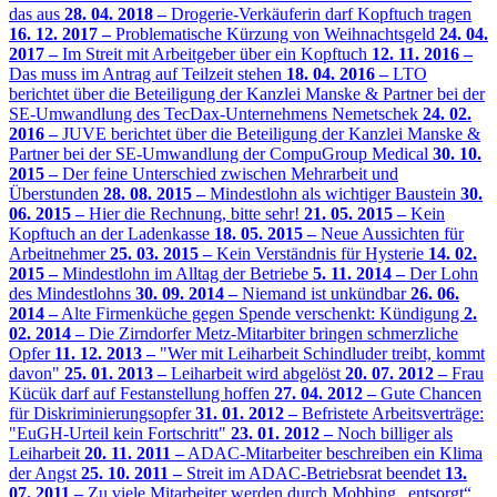
das aus
28. 04. 2018 –
Drogerie-Verkäuferin darf Kopftuch tragen
16. 12. 2017 –
Problematische Kürzung von Weihnachtsgeld
24. 04.
2017 –
Im Streit mit Arbeitgeber über ein Kopftuch
12. 11. 2016 –
Das muss im Antrag auf Teilzeit stehen
18. 04. 2016 –
LTO
berichtet über die Beteiligung der Kanzlei Manske & Partner bei der
SE-Umwandlung des TecDax-Unternehmens Nemetschek
24. 02.
2016 –
JUVE berichtet über die Beteiligung der Kanzlei Manske &
Partner bei der SE-Umwandlung der CompuGroup Medical
30. 10.
2015 –
Der feine Unterschied zwischen Mehrarbeit und
Überstunden
28. 08. 2015 –
Mindestlohn als wichtiger Baustein
30.
06. 2015 –
Hier die Rechnung, bitte sehr!
21. 05. 2015 –
Kein
Kopftuch an der Ladenkasse
18. 05. 2015 –
Neue Aussichten für
Arbeitnehmer
25. 03. 2015 –
Kein Verständnis für Hysterie
14. 02.
2015 –
Mindestlohn im Alltag der Betriebe
5. 11. 2014 –
Der Lohn
des Mindestlohns
30. 09. 2014 –
Niemand ist unkündbar
26. 06.
2014 –
Alte Firmenküche gegen Spende verschenkt: Kündigung
2.
02. 2014 –
Die Zirndorfer Metz-Mitarbiter bringen schmerzliche
Opfer
11. 12. 2013 –
"Wer mit Leiharbeit Schindluder treibt, kommt
davon"
25. 01. 2013 –
Leiharbeit wird abgelöst
20. 07. 2012 –
Frau
Kücük darf auf Festanstellung hoffen
27. 04. 2012 –
Gute Chancen
für Diskriminierungsopfer
31. 01. 2012 –
Befristete Arbeitsverträge:
"EuGH-Urteil kein Fortschritt"
23. 01. 2012 –
Noch billiger als
Leiharbeit
20. 11. 2011 –
ADAC-Mitarbeiter beschreiben ein Klima
der Angst
25. 10. 2011 –
Streit im ADAC-Betriebsrat beendet
13.
07. 2011 –
Zu viele Mitarbeiter werden durch Mobbing „entsorgt“