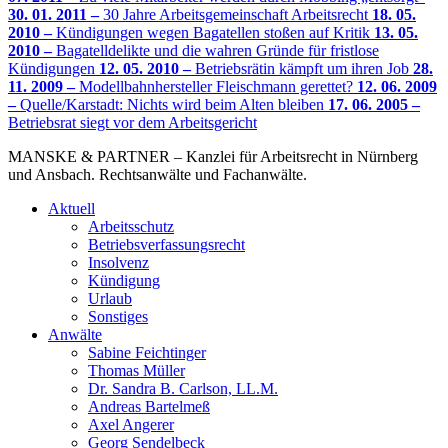
30. 01. 2011 –
30 Jahre Arbeitsgemeinschaft Arbeitsrecht
18. 05.
2010 –
Kündigungen wegen Bagatellen stoßen auf Kritik
13. 05.
2010 –
Bagatelldelikte und die wahren Gründe für fristlose
Kündigungen
12. 05. 2010 –
Betriebsrätin kämpft um ihren Job
28.
11. 2009 –
Modellbahnhersteller Fleischmann gerettet?
12. 06. 2009
–
Quelle/Karstadt: Nichts wird beim Alten bleiben
17. 06. 2005 –
Betriebsrat siegt vor dem Arbeitsgericht
MANSKE & PARTNER – Kanzlei für Arbeitsrecht in Nürnberg
und Ansbach. Rechtsanwälte und Fachanwälte.
Aktuell
Arbeitsschutz
Betriebsverfassungsrecht
Insolvenz
Kündigung
Urlaub
Sonstiges
Anwälte
Sabine Feichtinger
Thomas Müller
Dr. Sandra B. Carlson, LL.M.
Andreas Bartelmeß
Axel Angerer
Georg Sendelbeck