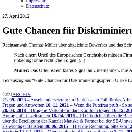
Impressum
Datenschutz
27. April 2012
Gute Chancen für Diskriminier
Rechtsanwalt Thomas Müller über abgelehnte Bewerber und das Schw
Nach einem Urteil des Europäischen Gerichtshofs müssen Firme
unbedingt ohne rechtliche Folgen. (...)
Müller:
Das Urteil ist ein klares Signal an Unternehmen, ihre A
Textauszug aus "Gute Chancen für Diskriminierungsopfer", Ulrike Lö
Suche
ARCHIV
21. 09. 2023 –
Auseinandersetzung im Betrieb – ein Fall für das Arbeit
Fragen und Antworten
10. 11. 2021 –
Wenn die Putzfrau prüft - So 
28. 04. 2018 –
Drogerie-Verkäuferin darf Kopftuch tragen
16. 12. 20
Antrag auf Teilzeit stehen
18. 04. 2016 –
LTO berichtet über die Be
über die Beteiligung der Kanzlei Manske & Partner bei der SE-U
als wichtiger Baustein
30. 06. 2015 –
Hier die Rechnung, bitte sehr!
2
Hysterie
14. 02. 2015 –
Mindestlohn im Alltag der Betriebe
5. 11. 20