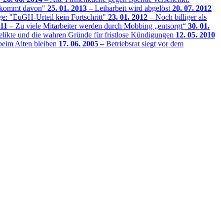
t, kommt davon"
25. 01. 2013 –
Leiharbeit wird abgelöst
20. 07. 2012
äge: "EuGH-Urteil kein Fortschritt"
23. 01. 2012 –
Noch billiger als
011 –
Zu viele Mitarbeiter werden durch Mobbing „entsorgt“
30. 01.
elikte und die wahren Gründe für fristlose Kündigungen
12. 05. 2010
beim Alten bleiben
17. 06. 2005 –
Betriebsrat siegt vor dem