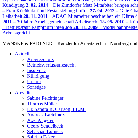
Kündigung
2. 02. 2014 –
Die Zirndorfer Metz-Mitarbiter bringen sc
–
Frau Kücük darf auf Festanstellung hoffen
27. 04. 2012 –
Gute Chan
Leiharbeit
20. 11. 2011 –
ADAC-Mitarbeiter beschreiben ein Klima d
2011 –
30 Jahre Arbeitsgemeinschaft Arbeitsrecht
18. 05. 2010 –
Künd
–
Betriebsrätin kämpft um ihren Job
28. 11. 2009 –
Modellbahnherstel
Arbeitsgericht
MANSKE & PARTNER – Kanzlei für Arbeitsrecht in Nürnberg und A
Aktuell
Arbeitsschutz
Betriebsverfassungsrecht
Insolvenz
Kündigung
Urlaub
Sonstiges
Anwälte
Sabine Feichtinger
Thomas Müller
Dr. Sandra B. Carlson, LL.M.
Andreas Bartelmeß
Axel Angerer
Georg Sendelbeck
Sebastian Lohneis
Sabrina Eckert