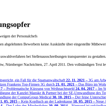
ungsopfer
eigen der Personalchefs
n abgelehnten Bewerbern keine Auskünfte über eingestellte Mitbewerb
uswahlverfahren bei Stellenausschreibungen transparenter zu gestalten. 
w, Nürnberger Nachrichten, 27. April 2011. Den vollständigen Text l
sgericht, ein Fall für die Staatsanwaltschaft
22. 11. 2021 –
3G am Arbei
setzen Frankens Top-Firmen 3G durch
21. 01. 2021 –
Das Büro im Wo
17 –
Problematische Kürzung von Weihnachtsgeld
24. 04. 2017 –
Im St
teiligung der Kanzlei Manske & Partner bei der SE-Umwandlung des
mwandlung der CompuGroup Medical
30. 10. 2015 –
Der feine Unterschi
1. 05. 2015 –
Kein Kopftuch an der Ladenkasse
18. 05. 2015 –
Neue A
14 –
Der Lohn des Mindestlohns
30. 09. 2014 –
Niemand ist unkündba