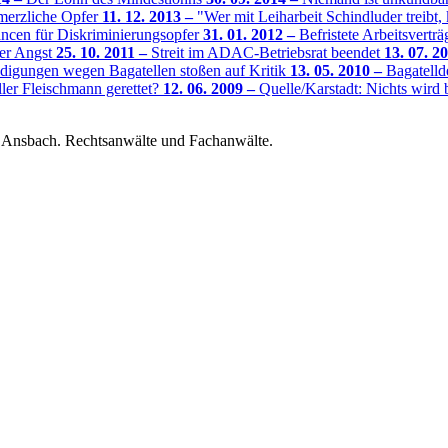
hmerzliche Opfer
11. 12. 2013 –
"Wer mit Leiharbeit Schindluder treib
cen für Diskriminierungsopfer
31. 01. 2012 –
Befristete Arbeitsvertr
er Angst
25. 10. 2011 –
Streit im ADAC-Betriebsrat beendet
13. 07. 2
igungen wegen Bagatellen stoßen auf Kritik
13. 05. 2010 –
Bagatelld
ler Fleischmann gerettet?
12. 06. 2009 –
Quelle/Karstadt: Nichts wird 
nsbach. Rechtsanwälte und Fachanwälte.