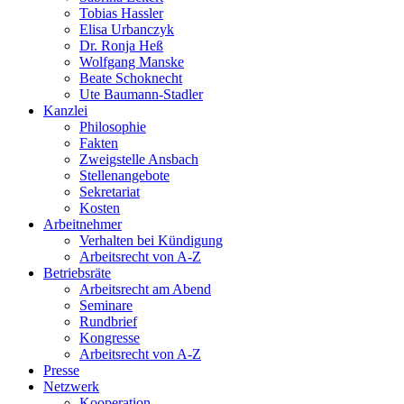
Tobias Hassler
Elisa Urbanczyk
Dr. Ronja Heß
Wolfgang Manske
Beate Schoknecht
Ute Baumann-Stadler
Kanzlei
Philosophie
Fakten
Zweigstelle Ansbach
Stellenangebote
Sekretariat
Kosten
Arbeitnehmer
Verhalten bei Kündigung
Arbeitsrecht von A-Z
Betriebsräte
Arbeitsrecht am Abend
Seminare
Rundbrief
Kongresse
Arbeitsrecht von A-Z
Presse
Netzwerk
Kooperation