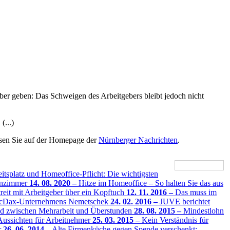
er geben: Das Schweigen des Arbeitgebers bleibt jedoch nicht
(...)
esen Sie auf der Homepage der
Nürnberger Nachrichten
.
tsplatz und Homeoffice-Pflicht: Die wichtigsten
hnzimmer
14. 08. 2020 –
Hitze im Homeoffice – So halten Sie das aus
reit mit Arbeitgeber über ein Kopftuch
12. 11. 2016 –
Das muss im
 TecDax-Unternehmens Nemetschek
24. 02. 2016 –
JUVE berichtet
ed zwischen Mehrarbeit und Überstunden
28. 08. 2015 –
Mindestlohn
ussichten für Arbeitnehmer
25. 03. 2015 –
Kein Verständnis für
r
26. 06. 2014 –
Alte Firmenküche gegen Spende verschenkt: