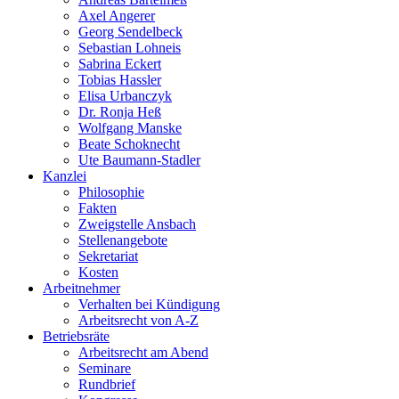
Axel Angerer
Georg Sendelbeck
Sebastian Lohneis
Sabrina Eckert
Tobias Hassler
Elisa Urbanczyk
Dr. Ronja Heß
Wolfgang Manske
Beate Schoknecht
Ute Baumann-Stadler
Kanzlei
Philosophie
Fakten
Zweigstelle Ansbach
Stellenangebote
Sekretariat
Kosten
Arbeitnehmer
Verhalten bei Kündigung
Arbeitsrecht von A-Z
Betriebsräte
Arbeitsrecht am Abend
Seminare
Rundbrief