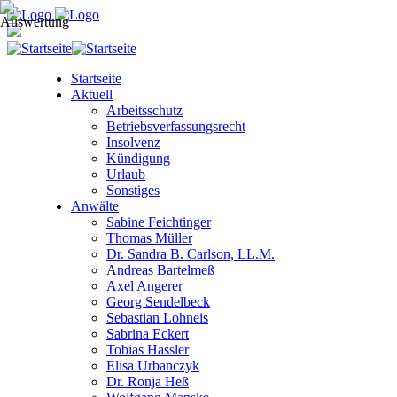
Startseite
Aktuell
Arbeitsschutz
Betriebsverfassungsrecht
Insolvenz
Kündigung
Urlaub
Sonstiges
Anwälte
Sabine Feichtinger
Thomas Müller
Dr. Sandra B. Carlson, LL.M.
Andreas Bartelmeß
Axel Angerer
Georg Sendelbeck
Sebastian Lohneis
Sabrina Eckert
Tobias Hassler
Elisa Urbanczyk
Dr. Ronja Heß