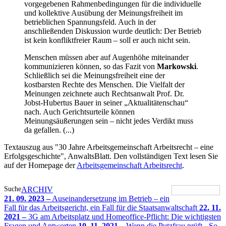
vorgegebenen Rahmenbedingungen für die individuelle
und kollektive Ausübung der Meinungsfreiheit im
betrieblichen Spannungsfeld. Auch in der
anschließenden Diskussion wurde deutlich: Der Betrieb
ist kein konfliktfreier Raum – soll er auch nicht sein.
Menschen müssen aber auf Augenhöhe miteinander
kommunizieren können, so das Fazit von
Markowski
.
Schließlich sei die Meinungsfreiheit eine der
kostbarsten Rechte des Menschen. Die Vielfalt der
Meinungen zeichnete auch Rechtsanwalt Prof. Dr.
Jobst-Hubertus Bauer in seiner „Aktualitätenschau“
nach. Auch Gerichtsurteile können
Meinungsäußerungen sein – nicht jedes Verdikt muss
da gefallen. (...)
Textauszug aus "30 Jahre Arbeitsgemeinschaft Arbeitsrecht – eine
Erfolgsgeschichte", AnwaltsBlatt. Den vollständigen Text lesen Sie
auf der Homepage der
Arbeitsgemeinschaft Arbeitsrecht
.
Suche
ARCHIV
21. 09. 2023 –
Auseinandersetzung im Betrieb – ein
Fall für das Arbeitsgericht, ein Fall für die Staatsanwaltschaft
22. 11.
2021 –
3G am Arbeitsplatz und Homeoffice-Pflicht: Die wichtigsten
Fragen und Antworten
10. 11. 2021 –
Wenn die Putzfrau prüft - So