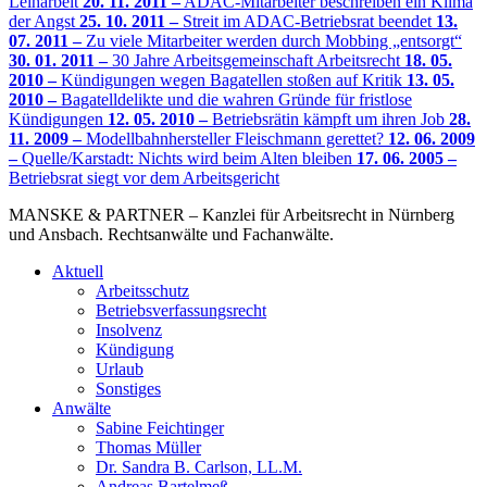
Leiharbeit
20. 11. 2011 –
ADAC-Mitarbeiter beschreiben ein Klima
der Angst
25. 10. 2011 –
Streit im ADAC-Betriebsrat beendet
13.
07. 2011 –
Zu viele Mitarbeiter werden durch Mobbing „entsorgt“
30. 01. 2011 –
30 Jahre Arbeitsgemeinschaft Arbeitsrecht
18. 05.
2010 –
Kündigungen wegen Bagatellen stoßen auf Kritik
13. 05.
2010 –
Bagatelldelikte und die wahren Gründe für fristlose
Kündigungen
12. 05. 2010 –
Betriebsrätin kämpft um ihren Job
28.
11. 2009 –
Modellbahnhersteller Fleischmann gerettet?
12. 06. 2009
–
Quelle/Karstadt: Nichts wird beim Alten bleiben
17. 06. 2005 –
Betriebsrat siegt vor dem Arbeitsgericht
MANSKE & PARTNER – Kanzlei für Arbeitsrecht in Nürnberg
und Ansbach. Rechtsanwälte und Fachanwälte.
Aktuell
Arbeitsschutz
Betriebsverfassungsrecht
Insolvenz
Kündigung
Urlaub
Sonstiges
Anwälte
Sabine Feichtinger
Thomas Müller
Dr. Sandra B. Carlson, LL.M.
Andreas Bartelmeß