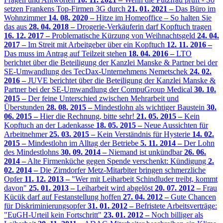
setzen Frankens Top-Firmen 3G durch
21. 01. 2021 –
Das Büro im
Wohnzimmer
14. 08. 2020 –
Hitze im Homeoffice – So halten Sie
das aus
28. 04. 2018 –
Drogerie-Verkäuferin darf Kopftuch tragen
16. 12. 2017 –
Problematische Kürzung von Weihnachtsgeld
24. 04.
2017 –
Im Streit mit Arbeitgeber über ein Kopftuch
12. 11. 2016 –
Das muss im Antrag auf Teilzeit stehen
18. 04. 2016 –
LTO
berichtet über die Beteiligung der Kanzlei Manske & Partner bei der
SE-Umwandlung des TecDax-Unternehmens Nemetschek
24. 02.
2016 –
JUVE berichtet über die Beteiligung der Kanzlei Manske &
Partner bei der SE-Umwandlung der CompuGroup Medical
30. 10.
2015 –
Der feine Unterschied zwischen Mehrarbeit und
Überstunden
28. 08. 2015 –
Mindestlohn als wichtiger Baustein
30.
06. 2015 –
Hier die Rechnung, bitte sehr!
21. 05. 2015 –
Kein
Kopftuch an der Ladenkasse
18. 05. 2015 –
Neue Aussichten für
Arbeitnehmer
25. 03. 2015 –
Kein Verständnis für Hysterie
14. 02.
2015 –
Mindestlohn im Alltag der Betriebe
5. 11. 2014 –
Der Lohn
des Mindestlohns
30. 09. 2014 –
Niemand ist unkündbar
26. 06.
2014 –
Alte Firmenküche gegen Spende verschenkt: Kündigung
2.
02. 2014 –
Die Zirndorfer Metz-Mitarbiter bringen schmerzliche
Opfer
11. 12. 2013 –
"Wer mit Leiharbeit Schindluder treibt, kommt
davon"
25. 01. 2013 –
Leiharbeit wird abgelöst
20. 07. 2012 –
Frau
Kücük darf auf Festanstellung hoffen
27. 04. 2012 –
Gute Chancen
für Diskriminierungsopfer
31. 01. 2012 –
Befristete Arbeitsverträge:
"EuGH-Urteil kein Fortschritt"
23. 01. 2012 –
Noch billiger als