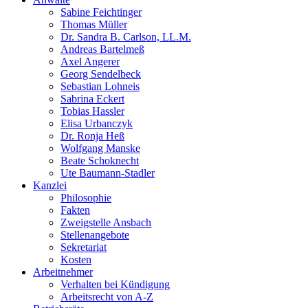
Sabine Feichtinger
Thomas Müller
Dr. Sandra B. Carlson, LL.M.
Andreas Bartelmeß
Axel Angerer
Georg Sendelbeck
Sebastian Lohneis
Sabrina Eckert
Tobias Hassler
Elisa Urbanczyk
Dr. Ronja Heß
Wolfgang Manske
Beate Schoknecht
Ute Baumann-Stadler
Kanzlei
Philosophie
Fakten
Zweigstelle Ansbach
Stellenangebote
Sekretariat
Kosten
Arbeitnehmer
Verhalten bei Kündigung
Arbeitsrecht von A-Z