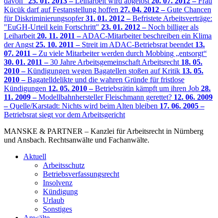
davon"
25. 01. 2013 –
Leiharbeit wird abgelöst
20. 07. 2012 –
Frau
Kücük darf auf Festanstellung hoffen
27. 04. 2012 –
Gute Chancen
für Diskriminierungsopfer
31. 01. 2012 –
Befristete Arbeitsverträge:
"EuGH-Urteil kein Fortschritt"
23. 01. 2012 –
Noch billiger als
Leiharbeit
20. 11. 2011 –
ADAC-Mitarbeiter beschreiben ein Klima
der Angst
25. 10. 2011 –
Streit im ADAC-Betriebsrat beendet
13.
07. 2011 –
Zu viele Mitarbeiter werden durch Mobbing „entsorgt“
30. 01. 2011 –
30 Jahre Arbeitsgemeinschaft Arbeitsrecht
18. 05.
2010 –
Kündigungen wegen Bagatellen stoßen auf Kritik
13. 05.
2010 –
Bagatelldelikte und die wahren Gründe für fristlose
Kündigungen
12. 05. 2010 –
Betriebsrätin kämpft um ihren Job
28.
11. 2009 –
Modellbahnhersteller Fleischmann gerettet?
12. 06. 2009
–
Quelle/Karstadt: Nichts wird beim Alten bleiben
17. 06. 2005 –
Betriebsrat siegt vor dem Arbeitsgericht
MANSKE & PARTNER – Kanzlei für Arbeitsrecht in Nürnberg
und Ansbach. Rechtsanwälte und Fachanwälte.
Aktuell
Arbeitsschutz
Betriebsverfassungsrecht
Insolvenz
Kündigung
Urlaub
Sonstiges
Anwälte