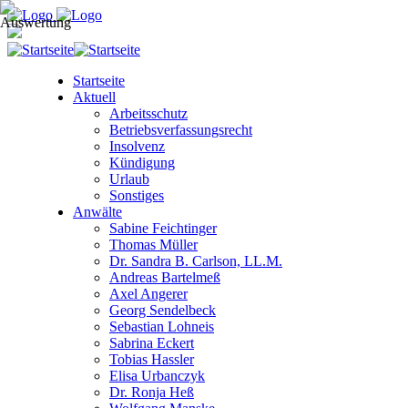
Startseite
Aktuell
Arbeitsschutz
Betriebsverfassungsrecht
Insolvenz
Kündigung
Urlaub
Sonstiges
Anwälte
Sabine Feichtinger
Thomas Müller
Dr. Sandra B. Carlson, LL.M.
Andreas Bartelmeß
Axel Angerer
Georg Sendelbeck
Sebastian Lohneis
Sabrina Eckert
Tobias Hassler
Elisa Urbanczyk
Dr. Ronja Heß