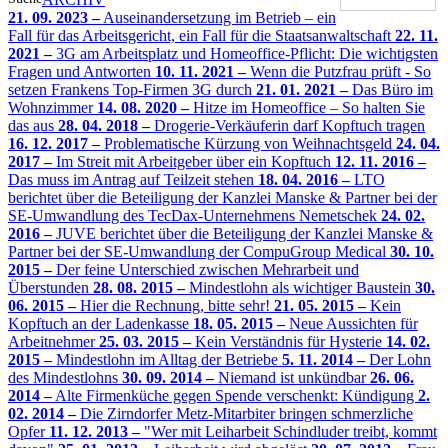
21. 09. 2023 –
Auseinandersetzung im Betrieb – ein
Fall für das Arbeitsgericht, ein Fall für die Staatsanwaltschaft
22. 11.
2021 –
3G am Arbeitsplatz und Homeoffice-Pflicht: Die wichtigsten
Fragen und Antworten
10. 11. 2021 –
Wenn die Putzfrau prüft - So
setzen Frankens Top-Firmen 3G durch
21. 01. 2021 –
Das Büro im
Wohnzimmer
14. 08. 2020 –
Hitze im Homeoffice – So halten Sie
das aus
28. 04. 2018 –
Drogerie-Verkäuferin darf Kopftuch tragen
16. 12. 2017 –
Problematische Kürzung von Weihnachtsgeld
24. 04.
2017 –
Im Streit mit Arbeitgeber über ein Kopftuch
12. 11. 2016 –
Das muss im Antrag auf Teilzeit stehen
18. 04. 2016 –
LTO
berichtet über die Beteiligung der Kanzlei Manske & Partner bei der
SE-Umwandlung des TecDax-Unternehmens Nemetschek
24. 02.
2016 –
JUVE berichtet über die Beteiligung der Kanzlei Manske &
Partner bei der SE-Umwandlung der CompuGroup Medical
30. 10.
2015 –
Der feine Unterschied zwischen Mehrarbeit und
Überstunden
28. 08. 2015 –
Mindestlohn als wichtiger Baustein
30.
06. 2015 –
Hier die Rechnung, bitte sehr!
21. 05. 2015 –
Kein
Kopftuch an der Ladenkasse
18. 05. 2015 –
Neue Aussichten für
Arbeitnehmer
25. 03. 2015 –
Kein Verständnis für Hysterie
14. 02.
2015 –
Mindestlohn im Alltag der Betriebe
5. 11. 2014 –
Der Lohn
des Mindestlohns
30. 09. 2014 –
Niemand ist unkündbar
26. 06.
2014 –
Alte Firmenküche gegen Spende verschenkt: Kündigung
2.
02. 2014 –
Die Zirndorfer Metz-Mitarbiter bringen schmerzliche
Opfer
11. 12. 2013 –
"Wer mit Leiharbeit Schindluder treibt, kommt