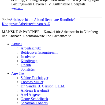
Bildungswerk Bayern e. V. Außenstelle Oberpfalz
weiter...
Suche
Arbeitsrecht am Abend
Seminare
Rundbrief
Kongresse
Arbeitsrecht von A-Z
MANSKE & PARTNER – Kanzlei für Arbeitsrecht in Nürnberg
und Ansbach. Rechtsanwälte und Fachanwälte.
Aktuell
Arbeitsschutz
Betriebsverfassungsrecht
Insolvenz
Kündigung
Urlaub
Sonstiges
Anwälte
Sabine Feichtinger
Thomas Müller
Dr. Sandra B. Carlson, LL.M.
Andreas Bartelmeß
Axel Angerer
Georg Sendelbeck
Sebastian Lohneis