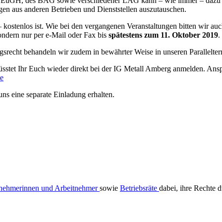
s EuGH, des BAG sowie verschiedener LAG kann – wie immer – dazu gen
egen aus anderen Betrieben und Dienststellen auszutauschen.
 – kostenlos ist. Wie bei den vergangenen Veranstaltungen bitten wir a
ondern nur per e-Mail oder Fax bis
spätestens zum 11. Oktober 2019
.
gsrecht behandeln wir zudem in bewährter Weise in unseren Parallelt
sstet Ihr Euch wieder direkt bei der IG Metall Amberg anmelden. Ansp
de
ns eine separate Einladung erhalten.
tnehmerinnen und Arbeitnehmer
sowie
Betriebsräte
dabei, ihre Rechte 