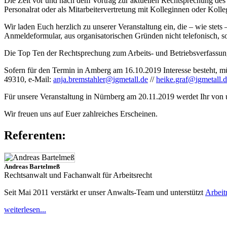
Die Zeit vor und nach dem Vortrag zur aktuellen Rechtsprechung de
Personalrat oder als Mitarbeitervertretung mit Kolleginnen oder Koll
Wir laden Euch herzlich zu unserer Veranstaltung ein, die – wie stets
Anmeldeformular, aus organisatorischen Gründen nicht telefonisch, s
Die Top Ten der Rechtsprechung zum Arbeits- und Betriebsverfassun
Sofern für den Termin in Amberg am 16.10.2019 Interesse besteht, mü
49310, e-Mail:
anja.bremstahler@igmetall.de
//
heike.graf@igmetall.
Für unsere Veranstaltung in Nürnberg am 20.11.2019 werdet Ihr von u
Wir freuen uns auf Euer zahlreiches Erscheinen.
Referenten:
Andreas Bartelmeß
Rechtsanwalt und Fachanwalt für Arbeitsrecht
Seit Mai 2011 verstärkt er unser Anwalts-Team und unterstützt
Arbei
weiterlesen...