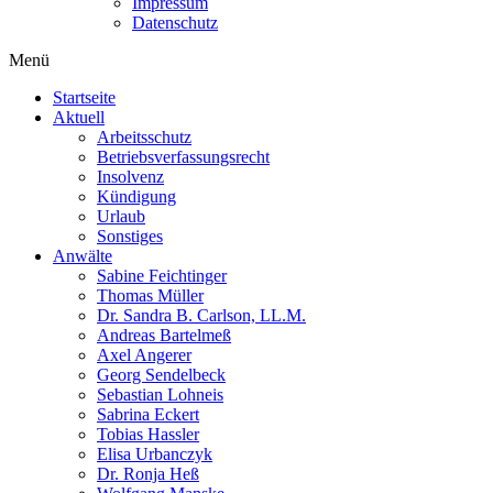
Impressum
Datenschutz
Menü
Startseite
Aktuell
Arbeitsschutz
Betriebsverfassungsrecht
Insolvenz
Kündigung
Urlaub
Sonstiges
Anwälte
Sabine Feichtinger
Thomas Müller
Dr. Sandra B. Carlson, LL.M.
Andreas Bartelmeß
Axel Angerer
Georg Sendelbeck
Sebastian Lohneis
Sabrina Eckert
Tobias Hassler
Elisa Urbanczyk
Dr. Ronja Heß