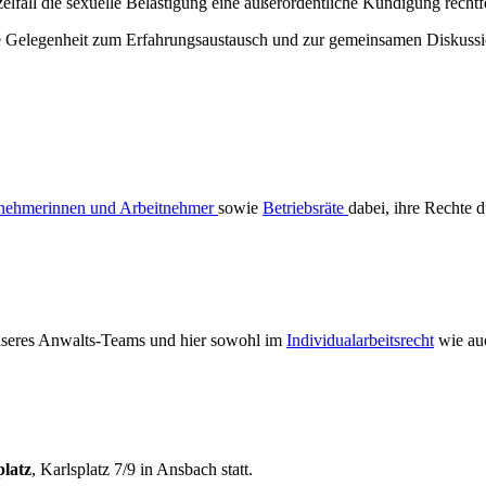
lfall die sexuelle Belästigung eine außerordentliche Kündigung rechtf
ie Gelegenheit zum Erfahrungsaustausch und zur gemeinsamen Diskussi
tnehmerinnen und Arbeitnehmer
sowie
Betriebsräte
dabei, ihre Rechte 
 unseres Anwalts-Teams und hier sowohl im
Individualarbeitsrecht
wie auc
latz
, Karlsplatz 7/9 in Ansbach statt.