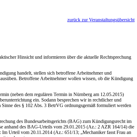
zurück zur Veranstaltungsübersicht
aktischer Hinsicht und informieren über die aktuelle Rechtsprechung
digung handelt, stellen sich betroffene Arbeitnehmer und
ht ausüben. Betroffene Arbeitnehmer wollen wissen, ob die Kündigung
min (neben dem regulären Termin in Nürnberg am 12.05.2015)
erunterrichtung ein. Sodann besprechen wir in rechtlicher und
 im Sinne des § 102 Abs. 3 BetrVG ordnungsgemäß formuliert werden
rechung des Bundesarbeitsgerichts (BAG) zum Kündigungsrecht im
eise anhand des BAG-Urteils vom 29.01.2015 (Az.: 2 AZR 164/14) die
 Im Urteil vom 20.11.2014 (Az.: 651/13; „Mechaniker fasst Frau an