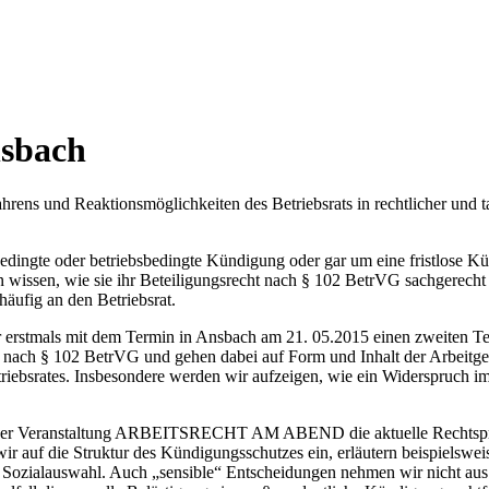
nsbach
hrens und Reaktionsmöglichkeiten des Betriebsrats in rechtlicher und t
dingte oder betriebsbedingte Kündigung oder gar um eine fristlose Kün
en wissen, wie sie ihr Beteiligungsrecht nach § 102 BetrVG sachgerec
äufig an den Betriebsrat.
stmals mit dem Termin in Ansbach am 21. 05.2015 einen zweiten Ter
 nach § 102 BetrVG und gehen dabei auf Form und Inhalt der Arbeitgeb
etriebsrates. Insbesondere werden wir aufzeigen, wie ein Widerspruch
Teil der Veranstaltung ARBEITSRECHT AM ABEND die aktuelle Rechtsp
 auf die Struktur des Kündigungsschutzes ein, erläutern beispielsw
 Sozialauswahl. Auch „sensible“ Entscheidungen nehmen wir nicht aus: