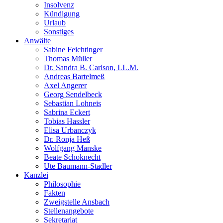
Insolvenz
Kündigung
Urlaub
Sonstiges
Anwälte
Sabine Feichtinger
Thomas Müller
Dr. Sandra B. Carlson, LL.M.
Andreas Bartelmeß
Axel Angerer
Georg Sendelbeck
Sebastian Lohneis
Sabrina Eckert
Tobias Hassler
Elisa Urbanczyk
Dr. Ronja Heß
Wolfgang Manske
Beate Schoknecht
Ute Baumann-Stadler
Kanzlei
Philosophie
Fakten
Zweigstelle Ansbach
Stellenangebote
Sekretariat