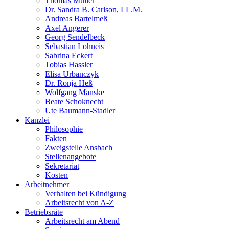
Thomas Müller
Dr. Sandra B. Carlson, LL.M.
Andreas Bartelmeß
Axel Angerer
Georg Sendelbeck
Sebastian Lohneis
Sabrina Eckert
Tobias Hassler
Elisa Urbanczyk
Dr. Ronja Heß
Wolfgang Manske
Beate Schoknecht
Ute Baumann-Stadler
Kanzlei
Philosophie
Fakten
Zweigstelle Ansbach
Stellenangebote
Sekretariat
Kosten
Arbeitnehmer
Verhalten bei Kündigung
Arbeitsrecht von A-Z
Betriebsräte
Arbeitsrecht am Abend