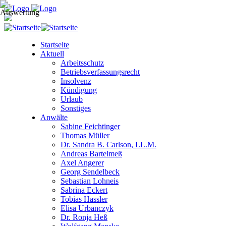
Startseite
Aktuell
Arbeitsschutz
Betriebsverfassungsrecht
Insolvenz
Kündigung
Urlaub
Sonstiges
Anwälte
Sabine Feichtinger
Thomas Müller
Dr. Sandra B. Carlson, LL.M.
Andreas Bartelmeß
Axel Angerer
Georg Sendelbeck
Sebastian Lohneis
Sabrina Eckert
Tobias Hassler
Elisa Urbanczyk
Dr. Ronja Heß