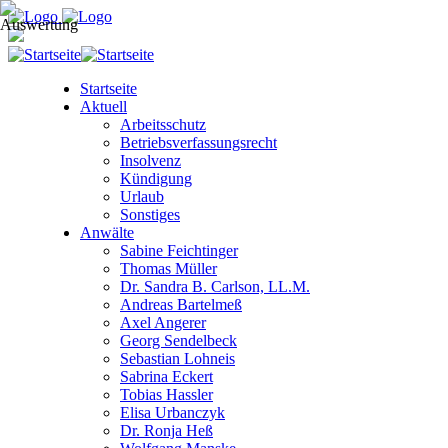
Startseite
Aktuell
Arbeitsschutz
Betriebsverfassungsrecht
Insolvenz
Kündigung
Urlaub
Sonstiges
Anwälte
Sabine Feichtinger
Thomas Müller
Dr. Sandra B. Carlson, LL.M.
Andreas Bartelmeß
Axel Angerer
Georg Sendelbeck
Sebastian Lohneis
Sabrina Eckert
Tobias Hassler
Elisa Urbanczyk
Dr. Ronja Heß