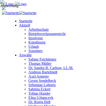
Startseite
Aktuell
Arbeitsschutz
Betriebsverfassungsrecht
Insolvenz
Kündigung
Urlaub
Sonstiges
Anwälte
Sabine Feichtinger
Thomas Müller
Dr. Sandra B. Carlson, LL.M.
Andreas Bartelmeß
Axel Angerer
Georg Sendelbeck
Sebastian Lohneis
Sabrina Eckert
Tobias Hassler
Elisa Urbanczyk
Dr. Ronja Heß