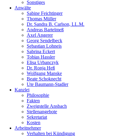
Sonstiges
Anwälte
Sabine Feichtinger
Thomas Müller
Dr. Sandra B. Carlson, LL.M.
Andreas Bartelmeß
Axel Angerer
Georg Sendelbeck
Sebastian Lohneis
Sabrina Eckert
Tobias Hassler
Elisa Urbanczyk
Dr. Ronja Heß
Wolfgang Manske
Beate Schoknecht
Ute Baumann-Stadler
Kanzlei
Philosophie
Fakten
Zweigstelle Ansbach
Stellenangebote
Sekretariat
Kosten
Arbeitnehmer
Verhalten bei Kündigung