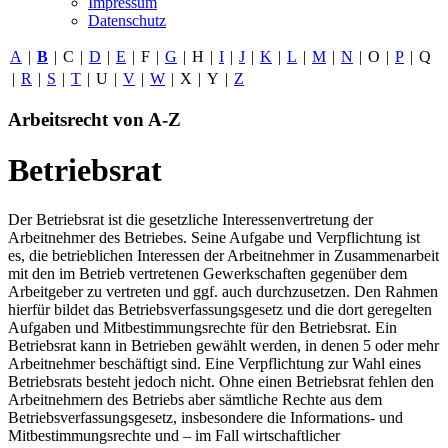
Impressum
Datenschutz
A
|
B
|
C
|
D
|
E
|
F
|
G
|
H
|
I
|
J
|
K
|
L
|
M
|
N
|
O
|
P
|
Q
|
R
|
S
|
T
|
U
|
V
|
W
|
X
|
Y
|
Z
Arbeitsrecht von A-Z
Betriebsrat
Der Betriebsrat ist die gesetzliche Interessenvertretung der
Arbeitnehmer des Betriebes. Seine Aufgabe und Verpflichtung ist
es, die betrieblichen Interessen der Arbeitnehmer in Zusammenarbeit
mit den im Betrieb vertretenen Gewerkschaften gegenüber dem
Arbeitgeber zu vertreten und ggf. auch durchzusetzen. Den Rahmen
hierfür bildet das Betriebsverfassungsgesetz und die dort geregelten
Aufgaben und Mitbestimmungsrechte für den Betriebsrat. Ein
Betriebsrat kann in Betrieben gewählt werden, in denen 5 oder mehr
Arbeitnehmer beschäftigt sind. Eine Verpflichtung zur Wahl eines
Betriebsrats besteht jedoch nicht. Ohne einen Betriebsrat fehlen den
Arbeitnehmern des Betriebs aber sämtliche Rechte aus dem
Betriebsverfassungsgesetz, insbesondere die Informations- und
Mitbestimmungsrechte und – im Fall wirtschaftlicher