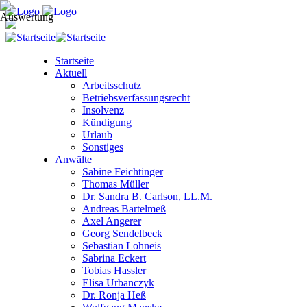
Startseite
Aktuell
Arbeitsschutz
Betriebsverfassungsrecht
Insolvenz
Kündigung
Urlaub
Sonstiges
Anwälte
Sabine Feichtinger
Thomas Müller
Dr. Sandra B. Carlson, LL.M.
Andreas Bartelmeß
Axel Angerer
Georg Sendelbeck
Sebastian Lohneis
Sabrina Eckert
Tobias Hassler
Elisa Urbanczyk
Dr. Ronja Heß