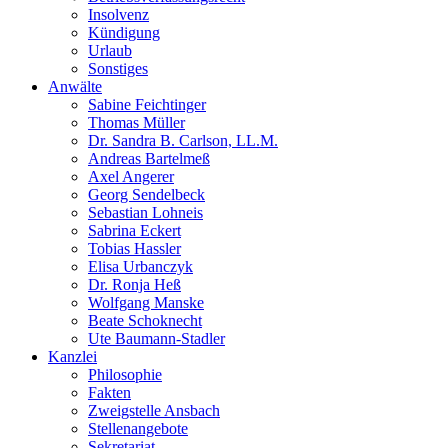
Insolvenz
Kündigung
Urlaub
Sonstiges
Anwälte
Sabine Feichtinger
Thomas Müller
Dr. Sandra B. Carlson, LL.M.
Andreas Bartelmeß
Axel Angerer
Georg Sendelbeck
Sebastian Lohneis
Sabrina Eckert
Tobias Hassler
Elisa Urbanczyk
Dr. Ronja Heß
Wolfgang Manske
Beate Schoknecht
Ute Baumann-Stadler
Kanzlei
Philosophie
Fakten
Zweigstelle Ansbach
Stellenangebote
Sekretariat