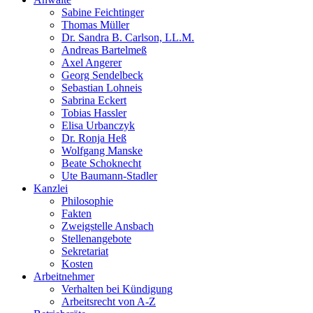
Sabine Feichtinger
Thomas Müller
Dr. Sandra B. Carlson, LL.M.
Andreas Bartelmeß
Axel Angerer
Georg Sendelbeck
Sebastian Lohneis
Sabrina Eckert
Tobias Hassler
Elisa Urbanczyk
Dr. Ronja Heß
Wolfgang Manske
Beate Schoknecht
Ute Baumann-Stadler
Kanzlei
Philosophie
Fakten
Zweigstelle Ansbach
Stellenangebote
Sekretariat
Kosten
Arbeitnehmer
Verhalten bei Kündigung
Arbeitsrecht von A-Z