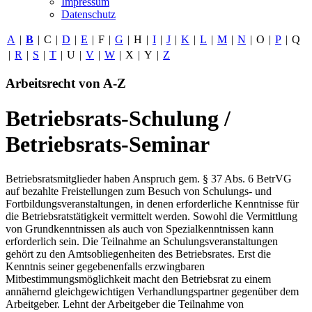
Impressum
Datenschutz
A
|
B
|
C
|
D
|
E
|
F
|
G
|
H
|
I
|
J
|
K
|
L
|
M
|
N
|
O
|
P
|
Q
|
R
|
S
|
T
|
U
|
V
|
W
|
X
|
Y
|
Z
Arbeitsrecht von A-Z
Betriebsrats-Schulung /
Betriebsrats-Seminar
Betriebsratsmitglieder haben Anspruch gem. § 37 Abs. 6 BetrVG
auf bezahlte Freistellungen zum Besuch von Schulungs- und
Fortbildungsveranstaltungen, in denen erforderliche Kenntnisse für
die Betriebsratstätigkeit vermittelt werden. Sowohl die Vermittlung
von Grundkenntnissen als auch von Spezialkenntnissen kann
erforderlich sein. Die Teilnahme an Schulungsveranstaltungen
gehört zu den Amtsobliegenheiten des Betriebsrates. Erst die
Kenntnis seiner gegebenenfalls erzwingbaren
Mitbestimmungsmöglichkeit macht den Betriebsrat zu einem
annähernd gleichgewichtigen Verhandlungspartner gegenüber dem
Arbeitgeber. Lehnt der Arbeitgeber die Teilnahme von