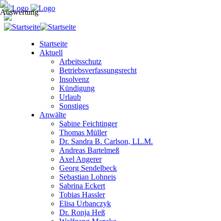
Startseite
Aktuell
Arbeitsschutz
Betriebsverfassungsrecht
Insolvenz
Kündigung
Urlaub
Sonstiges
Anwälte
Sabine Feichtinger
Thomas Müller
Dr. Sandra B. Carlson, LL.M.
Andreas Bartelmeß
Axel Angerer
Georg Sendelbeck
Sebastian Lohneis
Sabrina Eckert
Tobias Hassler
Elisa Urbanczyk
Dr. Ronja Heß