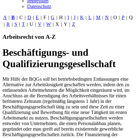
Impressum
Datenschutz
A
|
B
|
C
|
D
|
E
|
F
|
G
|
H
|
I
|
J
|
K
|
L
|
M
|
N
|
O
|
P
|
Q
|
R
|
S
|
T
|
U
|
V
|
W
|
X
|
Y
|
Z
Arbeitsrecht von A-Z
Beschäftigungs- und
Qualifizierungsgesellschaft
Mit Hilfe der BQGs soll bei betriebsbedingten Entlassungen eine
Alternative zur Arbeitslosigkeit geschaffen werden, indem den zu
entlassenden Arbeitnehmern die Möglichkeit eingeräumt wird, im
Anschluss an die Beendigung des Arbeitsverhältnisses für einen
befristeten Zeitraum (regelmäßig längstens 1 Jahr) in der
Beschäftigungsgesellschaft tätig zu sein und diese Zeit zu einer
Qualifizierung und Bewerbung für eine neue Tätigkeit im ersten
Arbeitsmarkt zu nutzen. Beschäftigungsgesellschaften werden
entweder von Unternehmen, die einen Personalabbau planen,
gegründet oder man greift auf bereits existierende gewerbliche
Beschäftigungsgesellschaften zurück. Die Finanzierung der