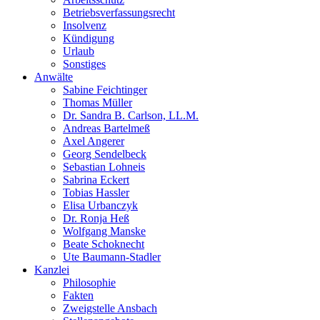
Betriebsverfassungsrecht
Insolvenz
Kündigung
Urlaub
Sonstiges
Anwälte
Sabine Feichtinger
Thomas Müller
Dr. Sandra B. Carlson, LL.M.
Andreas Bartelmeß
Axel Angerer
Georg Sendelbeck
Sebastian Lohneis
Sabrina Eckert
Tobias Hassler
Elisa Urbanczyk
Dr. Ronja Heß
Wolfgang Manske
Beate Schoknecht
Ute Baumann-Stadler
Kanzlei
Philosophie
Fakten
Zweigstelle Ansbach