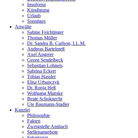
Insolvenz
Kündigung
Urlaub
Sonstiges
Anwälte
Sabine Feichtinger
Thomas Müller
Dr. Sandra B. Carlson, LL.M.
Andreas Bartelmeß
Axel Angerer
Georg Sendelbeck
Sebastian Lohneis
Sabrina Eckert
Tobias Hassler
Elisa Urbanczyk
Dr. Ronja Heß
Wolfgang Manske
Beate Schoknecht
Ute Baumann-Stadler
Kanzlei
Philosophie
Fakten
Zweigstelle Ansbach
Stellenangebote
Sekretariat