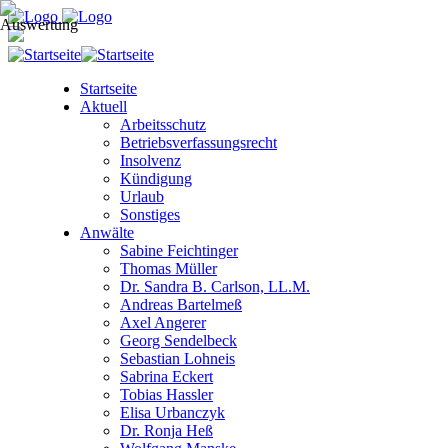
Startseite
Aktuell
Arbeitsschutz
Betriebsverfassungsrecht
Insolvenz
Kündigung
Urlaub
Sonstiges
Anwälte
Sabine Feichtinger
Thomas Müller
Dr. Sandra B. Carlson, LL.M.
Andreas Bartelmeß
Axel Angerer
Georg Sendelbeck
Sebastian Lohneis
Sabrina Eckert
Tobias Hassler
Elisa Urbanczyk
Dr. Ronja Heß