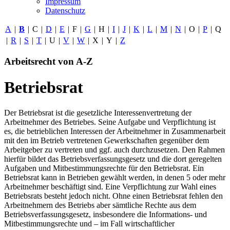
Impressum
Datenschutz
A
|
B
|
C
|
D
|
E
|
F
|
G
|
H
|
I
|
J
|
K
|
L
|
M
|
N
|
O
|
P
|
Q
|
R
|
S
|
T
|
U
|
V
|
W
|
X
|
Y
|
Z
Arbeitsrecht von A-Z
Betriebsrat
Der Betriebsrat ist die gesetzliche Interessenvertretung der
Arbeitnehmer des Betriebes. Seine Aufgabe und Verpflichtung ist
es, die betrieblichen Interessen der Arbeitnehmer in Zusammenarbeit
mit den im Betrieb vertretenen Gewerkschaften gegenüber dem
Arbeitgeber zu vertreten und ggf. auch durchzusetzen. Den Rahmen
hierfür bildet das Betriebsverfassungsgesetz und die dort geregelten
Aufgaben und Mitbestimmungsrechte für den Betriebsrat. Ein
Betriebsrat kann in Betrieben gewählt werden, in denen 5 oder mehr
Arbeitnehmer beschäftigt sind. Eine Verpflichtung zur Wahl eines
Betriebsrats besteht jedoch nicht. Ohne einen Betriebsrat fehlen den
Arbeitnehmern des Betriebs aber sämtliche Rechte aus dem
Betriebsverfassungsgesetz, insbesondere die Informations- und
Mitbestimmungsrechte und – im Fall wirtschaftlicher