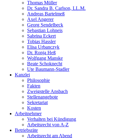
Thomas Müller
Dr. Sandra B. Carlson, LL.M.
Andreas Bartelmeß
Axel Angerer
Georg Sendelbeck
Sebastian Lohneis
Sabrina Eckert
Tobias Hassler
Elisa Urbanczyk
Dr. Ronja Heß
Wolfgang Manske
Beate Schoknecht
Ute Baumann-Stadler
Kanzlei
Philosophie
Fakten
Zweigstelle Ansbach
Stellenangebote
Sekretariat
Kosten
Arbeitnehmer
Verhalten bei Kündigung
Arbeitsrecht von A-Z
Betriebsräte
Arbeitsrecht am Abend