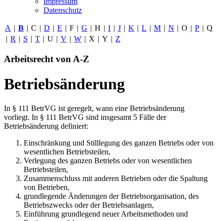
Impressum
Datenschutz
A
|
B
|
C
|
D
|
E
|
F
|
G
|
H
|
I
|
J
|
K
|
L
|
M
|
N
|
O
|
P
|
Q
|
R
|
S
|
T
|
U
|
V
|
W
|
X
|
Y
|
Z
Arbeitsrecht von A-Z
Betriebsänderung
In § 111 BetrVG ist geregelt, wann eine Betriebsänderung
vorliegt. In § 111 BetrVG sind insgesamt 5 Fälle der
Betriebsänderung definiert:
Einschränkung und Stilllegung des ganzen Betriebs oder von
wesentlichen Betriebsteilen,
Verlegung des ganzen Betriebs oder von wesentlichen
Betriebsteilen,
Zusammenschluss mit anderen Betrieben oder die Spaltung
von Betrieben,
grundlegende Änderungen der Betriebsorganisation, des
Betriebszwecks oder der Betriebsanlagen,
Einführung grundlegend neuer Arbeitsmethoden und