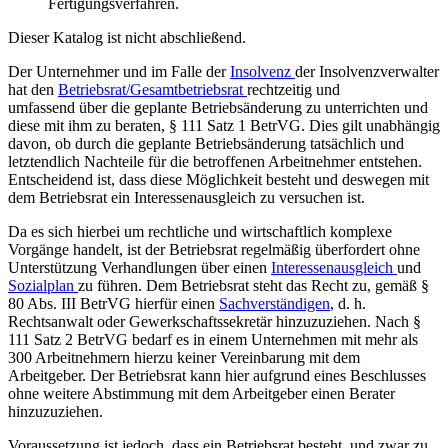
Fertigungsverfahren.
Dieser Katalog ist nicht abschließend.
Der Unternehmer und im Falle der
Insolvenz
der Insolvenzverwalter
hat den
Betriebsrat/Gesamtbetriebsrat
rechtzeitig und
umfassend über die geplante Betriebsänderung zu unterrichten und
diese mit ihm zu beraten, § 111 Satz 1 BetrVG. Dies gilt unabhängig
davon, ob durch die geplante Betriebsänderung tatsächlich und
letztendlich Nachteile für die betroffenen Arbeitnehmer entstehen.
Entscheidend ist, dass diese Möglichkeit besteht und deswegen mit
dem Betriebsrat ein Interessenausgleich zu versuchen ist.
Da es sich hierbei um rechtliche und wirtschaftlich komplexe
Vorgänge handelt, ist der Betriebsrat regelmäßig überfordert ohne
Unterstützung Verhandlungen über einen
Interessenausgleich
und
Sozialplan
zu führen. Dem Betriebsrat steht das Recht zu, gemäß §
80 Abs. III BetrVG hierfür einen
Sachverständigen
, d. h.
Rechtsanwalt oder Gewerkschaftssekretär hinzuzuziehen. Nach §
111 Satz 2 BetrVG bedarf es in einem Unternehmen mit mehr als
300 Arbeitnehmern hierzu keiner Vereinbarung mit dem
Arbeitgeber. Der Betriebsrat kann hier aufgrund eines Beschlusses
ohne weitere Abstimmung mit dem Arbeitgeber einen Berater
hinzuzuziehen.
Voraussetzung ist jedoch, dass ein Betriebsrat besteht, und zwar zu