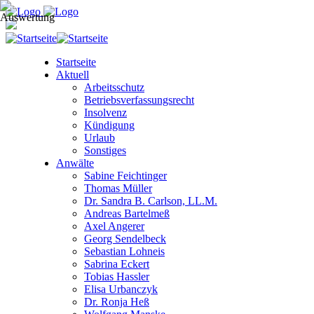
Startseite
Aktuell
Arbeitsschutz
Betriebsverfassungsrecht
Insolvenz
Kündigung
Urlaub
Sonstiges
Anwälte
Sabine Feichtinger
Thomas Müller
Dr. Sandra B. Carlson, LL.M.
Andreas Bartelmeß
Axel Angerer
Georg Sendelbeck
Sebastian Lohneis
Sabrina Eckert
Tobias Hassler
Elisa Urbanczyk
Dr. Ronja Heß