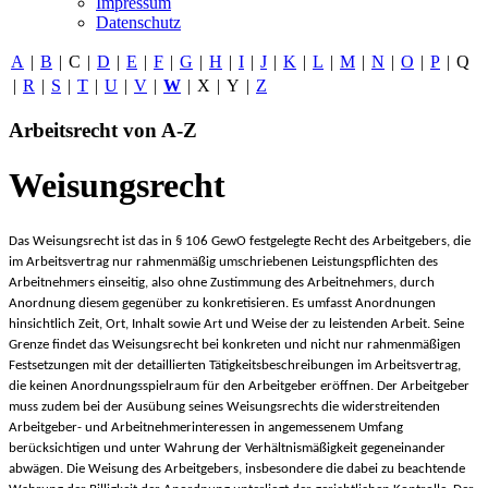
Impressum
Datenschutz
A
|
B
|
C
|
D
|
E
|
F
|
G
|
H
|
I
|
J
|
K
|
L
|
M
|
N
|
O
|
P
|
Q
|
R
|
S
|
T
|
U
|
V
|
W
|
X
|
Y
|
Z
Arbeitsrecht von A-Z
Weisungsrecht
Das Weisungsrecht ist das in § 106 GewO festgelegte Recht des Arbeitgebers, die
im Arbeitsvertrag nur rahmenmäßig umschriebenen Leistungspflichten des
Arbeitnehmers einseitig, also ohne Zustimmung des Arbeitnehmers, durch
Anordnung diesem gegenüber zu konkretisieren. Es umfasst Anordnungen
hinsichtlich Zeit, Ort, Inhalt sowie Art und Weise der zu leistenden Arbeit. Seine
Grenze findet das Weisungsrecht bei konkreten und nicht nur rahmenmäßigen
Festsetzungen mit der detaillierten Tätigkeitsbeschreibungen im Arbeitsvertrag,
die keinen Anordnungsspielraum für den Arbeitgeber eröffnen. Der Arbeitgeber
muss zudem bei der Ausübung seines Weisungsrechts die widerstreitenden
Arbeitgeber- und Arbeitnehmerinteressen in angemessenem Umfang
berücksichtigen und unter Wahrung der Verhältnismäßigkeit gegeneinander
abwägen. Die Weisung des Arbeitgebers, insbesondere die dabei zu beachtende