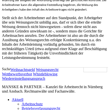
Wahrung der Billigkeit der Anordnung unterliegt der gerichtlichen Kontrolle. Der
Arbeitnehmer kann die allgemeine Feststellung begehren, die Weisung des
Arbeitgebers habe den Inhalt des Arbeitsvertrages nicht geändert.
Stellt sich der Arbeitnehmer auf den Standpunkt, der Arbeitgeber
übe sein Weisungsrecht unbillig aus, darf er sich über die erteilte
Weisung dennoch nicht hinwegsetzen - sofern diese nicht aus
anderen Gründen unwirksam ist -, sondern muss die Gerichte für
Arbeitssachen anrufen. Der Arbeitnehmer ist also an die durch die
Ausübung des Weisungsrechts erfolgte Konkretisierung u.a. des
Inhalts der Arbeitsleistung vorläufig gebunden, bis durch ein
rechtskräftiges Urteil (etwa aufgrund einer Klage auf Beschäftigung
mit der früheren Tätigkeit) die Unverbindlichkeit der
Leistungsbestimmung feststeht.
Suche
Weihnachtsgeld
Weisungsrecht
Wettbewerbsverbot
Whistleblowing
Wiedereinstellungsanspruch
MANSKE & PARTNER – Kanzlei für Arbeitsrecht in Nürnberg
und Ansbach. Rechtsanwälte und Fachanwälte.
Aktuell
Arbeitsschutz
Betriebsverfassungsrecht