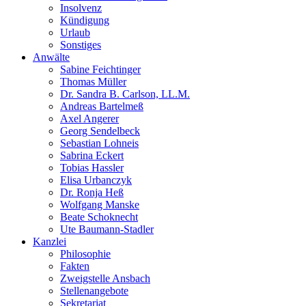
Insolvenz
Kündigung
Urlaub
Sonstiges
Anwälte
Sabine Feichtinger
Thomas Müller
Dr. Sandra B. Carlson, LL.M.
Andreas Bartelmeß
Axel Angerer
Georg Sendelbeck
Sebastian Lohneis
Sabrina Eckert
Tobias Hassler
Elisa Urbanczyk
Dr. Ronja Heß
Wolfgang Manske
Beate Schoknecht
Ute Baumann-Stadler
Kanzlei
Philosophie
Fakten
Zweigstelle Ansbach
Stellenangebote
Sekretariat