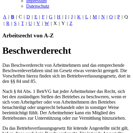
Impressum
Datenschutz
A
|
B
|
C
|
D
|
E
|
F
|
G
|
H
|
I
|
J
|
K
|
L
|
M
|
N
|
O
|
P
|
Q
|
R
|
S
|
T
|
U
|
V
|
W
|
X
|
Y
|
Z
Arbeitsrecht von A-Z
Beschwerderecht
Das Beschwerderecht von Arbeitnehmern und das entsprechende
Beschwerdeverfahren sind im Gesetz etwas versteckt geregelt. Die
Vorschriften hierzu finden sich im Betriebsverfassungsgesetz, dort in
den §§ 84 und 85.
Nach § 84 Abs. 1 BetrVG hat jeder Arbeitnehmer das Recht, sich
bei den zuständigen Stellen des Betriebes zu beschweren, wenn er
sich vom Arbeitgeber oder von Arbeitnehmern des Betriebes
benachteiligt oder ungerecht behandelt oder in sonstiger Weise
beeinträchtigt fühlt. Der Arbeitnehmer kann ein Mitglied des
Betriebsrates zur Unterstützung oder zur Vermittlung hinzuziehen.
Da das Betriebsverfassungsgesetz für leitende Angestellte nicht gilt,