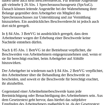
haben diese auch kein Beschwerderecht. Für leitende Angestellte
gilt vielmehr § 26 Abs. 1 Sprecherausschussgesetz (SprAuG).
Danach können leitende Angestellte bei der Wahrnehmung ihrer
Belange gegenüber dem Arbeitgeber ein Mitglied des
Sprecherausschusses zur Unterstützung und zur Vermittlung
hinzuziehen. Ein ausdrückliches Beschwerderecht ist jedoch auch
dort nicht geregelt.
In § 84 Abs. 3 BetrVG ist ausdrücklich geregelt, dass dem
Arbeitnehmer wegen der Erhebung einer Beschwerde keine
Nachteile entstehen dürfen.
Nach § 85 Abs. 1 BetrVG ist der Betriebsrat verpflichtet, die
Beschwerden von Arbeitnehmern entgegenzunehmen und, wenn er
sie für berechtigt erachtet, beim Arbeitgeber auf Abhilfe
hinzuwirken.
Der Arbeitgeber ist wiederum nach § 84 Abs. 2 BetrVG verpflichtet,
den Arbeitnehmer über die Behandlung der Beschwerde zu
bescheiden, und soweit er die Beschwerde für berechtigt erachtet,
ihr abzuhelfen.
Gegenstand einer Arbeitnehmerbeschwerde kann jede
Beeinträchtigung oder Benachteiligung des Arbeitnehmers sein. Aus
dem Gesetzestext geht hervor, dass hierbei das subjektive
Empfinden des Arbeitnehmers maßgeblich ist, da der Gesetzestext