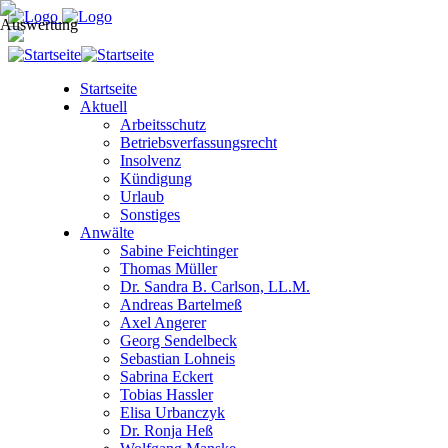
Startseite
Aktuell
Arbeitsschutz
Betriebsverfassungsrecht
Insolvenz
Kündigung
Urlaub
Sonstiges
Anwälte
Sabine Feichtinger
Thomas Müller
Dr. Sandra B. Carlson, LL.M.
Andreas Bartelmeß
Axel Angerer
Georg Sendelbeck
Sebastian Lohneis
Sabrina Eckert
Tobias Hassler
Elisa Urbanczyk
Dr. Ronja Heß