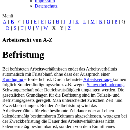
Impressum
Datenschutz
Menü
A
|
B
|
C
|
D
|
E
|
F
|
G
|
H
|
I
|
J
|
K
|
L
|
M
|
N
|
O
|
P
|
Q
|
R
|
S
|
T
|
U
|
V
|
W
|
X
|
Y
|
Z
Arbeitsrecht von A-Z
Befristung
Bei befristeten Arbeitsverhältnissen endet das Arbeitsverhältnis
automatisch mit Fristablauf, ohne dass der Ausspruch einer
Kündigung
erforderlich ist. Durch befristete
Arbeitsverträge
können
folglich Sonderkündigungsschutz z.B. wegen
Schwerbehinderung
,
Schwangerschaft oder Betriebsratstätigkeit umgangen werden. Die
gesetzlichen Grundlagen für die Befristung sind im Teilzeit- und
Befristungsgesetz geregelt. Man unterscheidet zwischen Zeit- und
Zweckbefristungen. Bei der Zeitbefristung wird das
Arbeitsverhältnis für eine bestimmte Zeitdauer oder auf einen
kalendermäßig bestimmbaren Zeitraum abgeschlossen, wogegen bei
der Zweckbefristung die Dauer des Arbeitsverhältnisses nicht
kalendermäßig bestimmbar ist, sondern von dem Eintritt eines