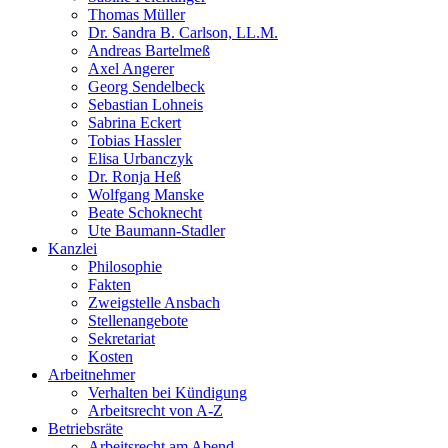
Thomas Müller
Dr. Sandra B. Carlson, LL.M.
Andreas Bartelmeß
Axel Angerer
Georg Sendelbeck
Sebastian Lohneis
Sabrina Eckert
Tobias Hassler
Elisa Urbanczyk
Dr. Ronja Heß
Wolfgang Manske
Beate Schoknecht
Ute Baumann-Stadler
Kanzlei
Philosophie
Fakten
Zweigstelle Ansbach
Stellenangebote
Sekretariat
Kosten
Arbeitnehmer
Verhalten bei Kündigung
Arbeitsrecht von A-Z
Betriebsräte
Arbeitsrecht am Abend