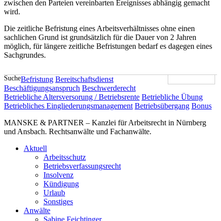
zwischen den Parteien vereinbarten Ereignisses abhängig gemacht
wird.
Die zeitliche Befristung eines Arbeitsverhältnisses ohne einen
sachlichen Grund ist grundsätzlich für die Dauer von 2 Jahren
möglich, für längere zeitliche Befristungen bedarf es dagegen eines
Sachgrundes.
Suche
Befristung
Bereitschaftsdienst
Beschäftigungsanspruch
Beschwerderecht
Betriebliche Altersversorung / Betriebsrente
Betriebliche Übung
Betriebliches Eingliederungsmanagement
Betriebsübergang
Bonus
MANSKE & PARTNER – Kanzlei für Arbeitsrecht in Nürnberg
und Ansbach. Rechtsanwälte und Fachanwälte.
Aktuell
Arbeitsschutz
Betriebsverfassungsrecht
Insolvenz
Kündigung
Urlaub
Sonstiges
Anwälte
Sabine Feichtinger