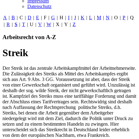
Impressum
Datenschutz
A
|
B
|
C
|
D
|
E
|
F
|
G
|
H
|
I
|
J
|
K
|
L
|
M
|
N
|
O
|
P
|
Q
|
R
|
S
|
T
|
U
|
V
|
W
|
X
|
Y
|
Z
Arbeitsrecht von A-Z
Streik
Der Streik ist das zentrale Arbeitskampfmittel der Arbeitnehmerseite.
Die Zulässigkeit des Streiks als Mittel des Arbeitskampfes ergibt
sich aus Art. 9 Abs. 3 GG. Voraussetzung ist aber, dass der Streik
von einer Gewerkschaft organisiert und geführt wird. Unzulässig ist
deshalb der sog. wilde Streik, der nicht gewerkschaftlich getragen
ist. Kampfziel des Streiks muss eine tariffähige Forderung und damit
der Abschluss eines Tarifvertrages sein. Rechtswidrig sind deshalb
nach Auffassung der Rechtsprechung politische Streiks, d.h.
Streiks, bei denen die Arbeit gegenüber dem Arbeitgeber
niedergelegt wird mit dem Ziel, dadurch die Politik unter Druck zu
setzen und zu einem bestimmten Handeln zu zwingen. Hier
unterscheidet sich das Streikrecht in Deutschland leider erheblich
von dem der europäischen Nachbarn, etwa Frankreich.