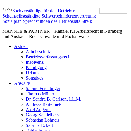
Suche
Sachverständige für den Betriebsrat
Scheinselbstständige
Schwerbehindertenvertretung
Sozialplan
Sprechstunden des Betriebsrats
Streik
MANSKE & PARTNER – Kanzlei für Arbeitsrecht in Nürnberg
und Ansbach. Rechtsanwälte und Fachanwälte.
Aktuell
Arbeitsschutz
Betriebsverfassungsrecht
Insolvenz
Kündigung
Urlaub
Sonstiges
Anwälte
Sabine Feichtinger
Thomas Müller
Dr. Sandra B. Carlson, LL.M.
Andreas Bartelmeß
Axel Angerer
Georg Sendelbeck
Sebastian Lohneis
Sabrina Eckert
Tobias Hassler