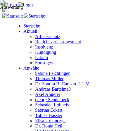
Startseite
Aktuell
Arbeitsschutz
Betriebsverfassungsrecht
Insolvenz
Kündigung
Urlaub
Sonstiges
Anwälte
Sabine Feichtinger
Thomas Müller
Dr. Sandra B. Carlson, LL.M.
Andreas Bartelmeß
Axel Angerer
Georg Sendelbeck
Sebastian Lohneis
Sabrina Eckert
Tobias Hassler
Elisa Urbanczyk
Dr. Ronja Heß