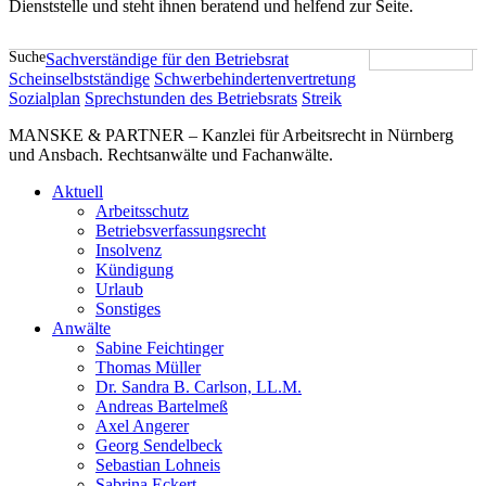
Dienststelle und steht ihnen beratend und helfend zur Seite.
Suche
Sachverständige für den Betriebsrat
Scheinselbstständige
Schwerbehindertenvertretung
Sozialplan
Sprechstunden des Betriebsrats
Streik
MANSKE & PARTNER – Kanzlei für Arbeitsrecht in Nürnberg
und Ansbach. Rechtsanwälte und Fachanwälte.
Aktuell
Arbeitsschutz
Betriebsverfassungsrecht
Insolvenz
Kündigung
Urlaub
Sonstiges
Anwälte
Sabine Feichtinger
Thomas Müller
Dr. Sandra B. Carlson, LL.M.
Andreas Bartelmeß
Axel Angerer
Georg Sendelbeck
Sebastian Lohneis
Sabrina Eckert