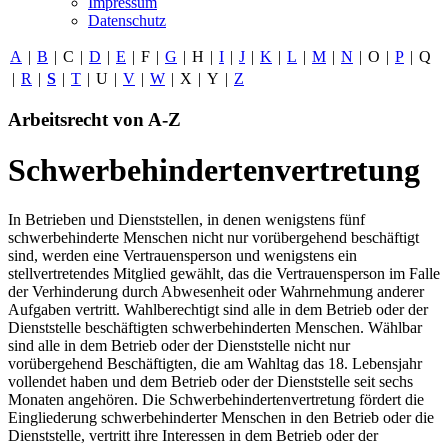
Impressum
Datenschutz
A
|
B
|
C
|
D
|
E
|
F
|
G
|
H
|
I
|
J
|
K
|
L
|
M
|
N
|
O
|
P
|
Q
|
R
|
S
|
T
|
U
|
V
|
W
|
X
|
Y
|
Z
Arbeitsrecht von A-Z
Schwerbehindertenvertretung
In Betrieben und Dienststellen, in denen wenigstens fünf
schwerbehinderte Menschen nicht nur vorübergehend beschäftigt
sind, werden eine Vertrauensperson und wenigstens ein
stellvertretendes Mitglied gewählt, das die Vertrauensperson im Falle
der Verhinderung durch Abwesenheit oder Wahrnehmung anderer
Aufgaben vertritt. Wahlberechtigt sind alle in dem Betrieb oder der
Dienststelle beschäftigten schwerbehinderten Menschen. Wählbar
sind alle in dem Betrieb oder der Dienststelle nicht nur
vorübergehend Beschäftigten, die am Wahltag das 18. Lebensjahr
vollendet haben und dem Betrieb oder der Dienststelle seit sechs
Monaten angehören. Die Schwerbehindertenvertretung fördert die
Eingliederung schwerbehinderter Menschen in den Betrieb oder die
Dienststelle, vertritt ihre Interessen in dem Betrieb oder der