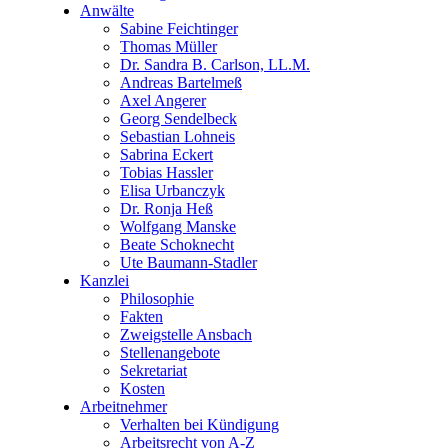
Anwälte
Sabine Feichtinger
Thomas Müller
Dr. Sandra B. Carlson, LL.M.
Andreas Bartelmeß
Axel Angerer
Georg Sendelbeck
Sebastian Lohneis
Sabrina Eckert
Tobias Hassler
Elisa Urbanczyk
Dr. Ronja Heß
Wolfgang Manske
Beate Schoknecht
Ute Baumann-Stadler
Kanzlei
Philosophie
Fakten
Zweigstelle Ansbach
Stellenangebote
Sekretariat
Kosten
Arbeitnehmer
Verhalten bei Kündigung
Arbeitsrecht von A-Z