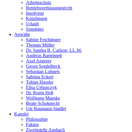
Arbeitsschutz
Betriebsverfassungsrecht
Insolvenz
Kündigung
Urlaub
Sonstiges
Anwälte
Sabine Feichtinger
Thomas Müller
Dr. Sandra B. Carlson, LL.M.
Andreas Bartelmeß
Axel Angerer
Georg Sendelbeck
Sebastian Lohneis
Sabrina Eckert
Tobias Hassler
Elisa Urbanczyk
Dr. Ronja Heß
Wolfgang Manske
Beate Schoknecht
Ute Baumann-Stadler
Kanzlei
Philosophie
Fakten
Zweigstelle Ansbach