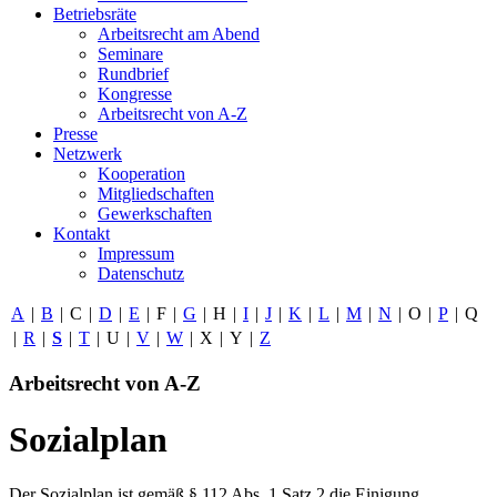
Betriebsräte
Arbeitsrecht am Abend
Seminare
Rundbrief
Kongresse
Arbeitsrecht von A-Z
Presse
Netzwerk
Kooperation
Mitgliedschaften
Gewerkschaften
Kontakt
Impressum
Datenschutz
A
|
B
|
C
|
D
|
E
|
F
|
G
|
H
|
I
|
J
|
K
|
L
|
M
|
N
|
O
|
P
|
Q
|
R
|
S
|
T
|
U
|
V
|
W
|
X
|
Y
|
Z
Arbeitsrecht von A-Z
Sozialplan
Der Sozialplan ist gemäß § 112 Abs. 1 Satz 2 die Einigung