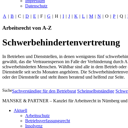
Impressum
Datenschutz
A
|
B
|
C
|
D
|
E
|
F
|
G
|
H
|
I
|
J
|
K
|
L
|
M
|
N
|
O
|
P
|
Q
|
Arbeitsrecht von A-Z
Schwerbehindertenvertretung
In Betrieben und Dienststellen, in denen wenigstens fünf schwerbehin
gewählt, das die Vertrauensperson im Falle der Verhinderung durch A
schwerbehinderten Menschen. Wählbar sind alle in dem Betrieb oder d
Dienststelle seit sechs Monaten angehören. Die Schwerbehindertenvertr
oder der Dienststelle und steht ihnen beratend und helfend zur Seite.
Suche
Sachverständige für den Betriebsrat
Scheinselbstständige
Schwer
MANSKE & PARTNER – Kanzlei für Arbeitsrecht in Nürnberg und A
Aktuell
Arbeitsschutz
Betriebsverfassungsrecht
Insolvenz