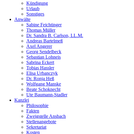
Kündigung
Urlaub
Sonstiges
Anwälte
Sabine Feichtinger
Thomas Müller
Dr. Sandra B. Carlson, LL.M.
Andreas Bartelmeß
Axel Angerer
Georg Sendelbeck
Sebastian Lohneis
Sabrina Eckert
Tobias Hassler
Elisa Urbanczyk
Dr. Ronja Heß
Wolfgang Manske
Beate Schoknecht
Ute Baumann-Stadler
Kanzlei
Philosophie
Fakten
Zweigstelle Ansbach
Stellenangebote
Sekretariat
Kosten