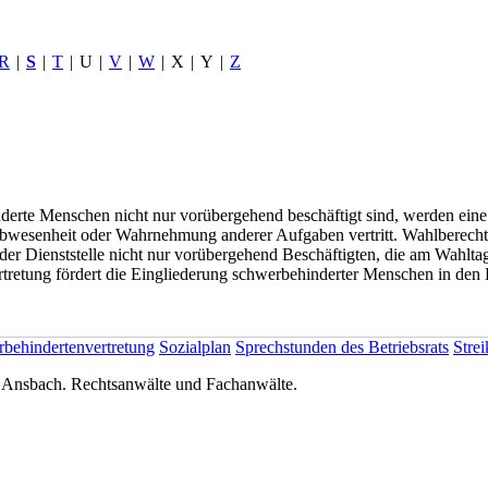
R
|
S
|
T
|
U
|
V
|
W
|
X
|
Y
|
Z
derte Menschen nicht nur vorübergehend beschäftigt sind, werden eine 
bwesenheit oder Wahrnehmung anderer Aufgaben vertritt. Wahlberechtigt
er Dienststelle nicht nur vorübergehend Beschäftigten, die am Wahlta
etung fördert die Eingliederung schwerbehinderter Menschen in den Betr
behindertenvertretung
Sozialplan
Sprechstunden des Betriebsrats
Strei
nsbach. Rechtsanwälte und Fachanwälte.