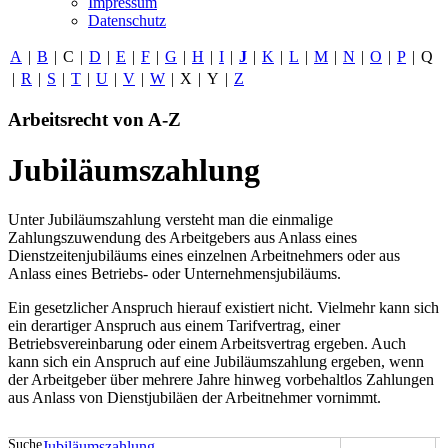
Impressum
Datenschutz
A
|
B
|
C
|
D
|
E
|
F
|
G
|
H
|
I
|
J
|
K
|
L
|
M
|
N
|
O
|
P
|
Q
|
R
|
S
|
T
|
U
|
V
|
W
|
X
|
Y
|
Z
Arbeitsrecht von A-Z
Jubiläumszahlung
Unter Jubiläumszahlung versteht man die einmalige
Zahlungszuwendung des Arbeitgebers aus Anlass eines
Dienstzeitenjubiläums eines einzelnen Arbeitnehmers oder aus
Anlass eines Betriebs- oder Unternehmensjubiläums.
Ein gesetzlicher Anspruch hierauf existiert nicht. Vielmehr kann sich
ein derartiger Anspruch aus einem Tarifvertrag, einer
Betriebsvereinbarung oder einem Arbeitsvertrag ergeben. Auch
kann sich ein Anspruch auf eine Jubiläumszahlung ergeben, wenn
der Arbeitgeber über mehrere Jahre hinweg vorbehaltlos Zahlungen
aus Anlass von Dienstjubiläen der Arbeitnehmer vornimmt.
Suche
Jubiläumszahlung