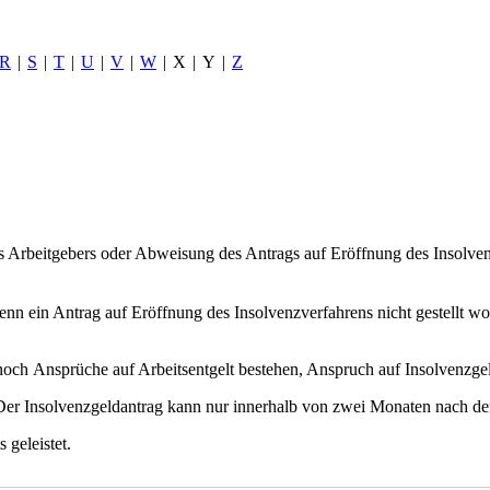
R
|
S
|
T
|
U
|
V
|
W
|
X
|
Y
|
Z
es Arbeitgebers oder Abweisung des Antrags auf Eröffnung des Insolv
wenn ein Antrag auf Eröffnung des Insolvenzverfahrens nicht gestellt w
 noch Ansprüche auf Arbeitsentgelt bestehen, Anspruch auf Insolvenzge
Der Insolvenzgeldantrag kann nur innerhalb von zwei Monaten nach dem
 geleistet.