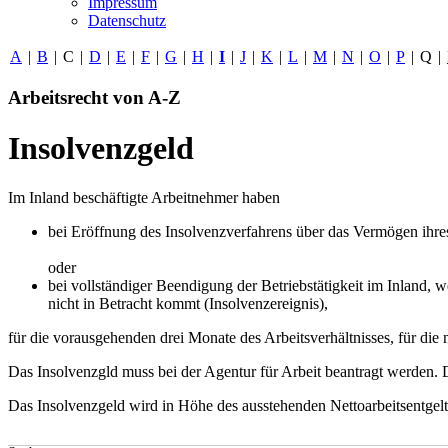
Impressum
Datenschutz
A
|
B
|
C
|
D
|
E
|
F
|
G
|
H
|
I
|
J
|
K
|
L
|
M
|
N
|
O
|
P
|
Q
|
Arbeitsrecht von A-Z
Insolvenzgeld
Im Inland beschäftigte Arbeitnehmer haben
bei Eröffnung des Insolvenzverfahrens über das Vermögen ihr
oder
bei vollständiger Beendigung der Betriebstätigkeit im Inland, 
nicht in Betracht kommt (Insolvenzereignis),
für die vorausgehenden drei Monate des Arbeitsverhältnisses, für die
Das Insolvenzgld muss bei der Agentur für Arbeit beantragt werden. 
Das Insolvenzgeld wird in Höhe des ausstehenden Nettoarbeitsentgelts