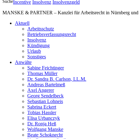
Suche
Incentive
Insolvenz
Insolvenzgeld
MANSKE & PARTNER – Kanzlei für Arbeitsrecht in Nürnberg und A
Aktuell
Arbeitsschutz
Betriebsverfassungsrecht
Insolvenz
Kündigung
Urlaub
Sonstiges
Anwälte
Sabine Feichtinger
Thomas Müller
Dr. Sandra B. Carlson, LL.M.
Andreas Bartelmeß
Axel Angerer
Georg Sendelbeck
Sebastian Lohneis
Sabrina Eckert
Tobias Hassler
Elisa Urbanczyk
Dr. Ronja Heß
Wolfgang Manske
Beate Schoknecht