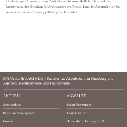
2 ff Arbeitsgerichtsgesetz). Diese Zuständigkeit ist ausschließlich, d.h. soweit der
Rechtsweg zu den Gerichten für Arbeitssachen eröffnet ist, kann der Anspruch nicht bei
einem anderen Gerichtszweig geltend gemacht werden.
MANSKE & PARTNER – Kanzlei für Arbeitsrecht in Nürnberg und
Ansbach. Rechtsanwälte und Fachanwälte.
AKTUELL
ANWÄLTE
Arbeitsschutz
Sabine Feichtinger
Betriebsverfassungsrecht
Thomas Müller
Insolvenz
Dr. Sandra B. Carlson, LL.M.