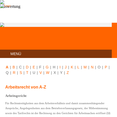
MENÜ
A
|
B
|
C
|
D
|
E
|
F
|
G
|
H
|
I
|
J
|
K
|
L
|
M
|
N
|
O
|
P
|
Q
|
R
|
S
|
T
|
U
|
V
|
W
|
X
|
Y
|
Z
Arbeitsrecht von A-Z
Arbeitsgericht
Für Rechtsstreitigkeiten aus dem Arbeitsverhältnis und damit zusammenhängender
Ansprüche, Angelegenheiten aus dem Betriebsverfassungsgesetz, der Mitbestimmung
sowie des Tarifrechts ist der Rechtsweg zu den Gerichten für Arbeitssachen eröffnet (§§