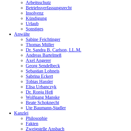
Arbeitsschutz
Betriebsverfassungsrecht
Insolvenz
Kündigung
Urlaub
Sonstiges
Anwälte
Sabine Feichtinger
Thomas Müller
Dr. Sandra B. Carlson, LL.M.
Andreas Bartelmeß
Axel Angerer
Georg Sendelbeck
Sebastian Lohneis
Sabrina Eckert
Tobias Hassler
Elisa Urbanczyk
Dr. Ronja Heß
Wolfgang Manske
Beate Schoknecht
Ute Baumann-Stadler
Kanzlei
Philosophie
Fakten
Zweigstelle Ansbach