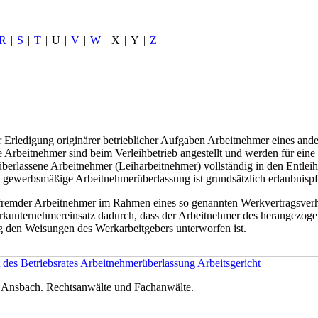
R
|
S
|
T
|
U
|
V
|
W
|
X
|
Y
|
Z
 Erledigung originärer betrieblicher Aufgaben Arbeitnehmer eines ande
Arbeitnehmer sind beim Verleihbetrieb angestellt und werden für eine
 überlassene Arbeitnehmer (Leiharbeitnehmer) vollständig in den Entleih
Die gewerbsmäßige Arbeitnehmerüberlassung ist grundsätzlich erlaubnispfl
fremder Arbeitnehmer im Rahmen eines so genannten Werkvertragsverhäl
rkunternehmereinsatz dadurch, dass der Arbeitnehmer des herangezogen
ng den Weisungen des Werkarbeitgebers unterworfen ist.
 des Betriebsrates
Arbeitnehmerüberlassung
Arbeitsgericht
nsbach. Rechtsanwälte und Fachanwälte.