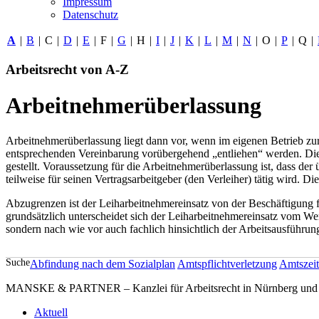
Impressum
Datenschutz
A
|
B
|
C
|
D
|
E
|
F
|
G
|
H
|
I
|
J
|
K
|
L
|
M
|
N
|
O
|
P
|
Q
|
Arbeitsrecht von A-Z
Arbeitnehmerüberlassung
Arbeitnehmerüberlassung liegt dann vor, wenn im eigenen Betrieb zur
entsprechenden Vereinbarung vorübergehend „entliehen“ werden. Die 
gestellt. Voraussetzung für die Arbeitnehmerüberlassung ist, dass der
teilweise für seinen Vertragsarbeitgeber (den Verleiher) tätig wird. 
Abzugrenzen ist der Leiharbeitnehmereinsatz von der Beschäftigung 
grundsätzlich unterscheidet sich der Leiharbeitnehmereinsatz vom We
sondern nach wie vor auch fachlich hinsichtlich der Arbeitsausführu
Suche
Abfindung nach dem Sozialplan
Amtspflichtverletzung
Amtszeit
MANSKE & PARTNER – Kanzlei für Arbeitsrecht in Nürnberg und A
Aktuell