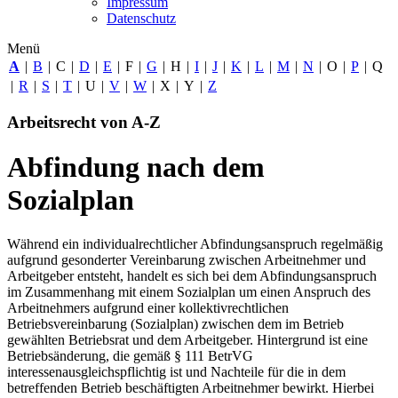
Impressum
Datenschutz
Menü
A
|
B
|
C
|
D
|
E
|
F
|
G
|
H
|
I
|
J
|
K
|
L
|
M
|
N
|
O
|
P
|
Q
|
R
|
S
|
T
|
U
|
V
|
W
|
X
|
Y
|
Z
Arbeitsrecht von A-Z
Abfindung nach dem
Sozialplan
Während ein individualrechtlicher Abfindungsanspruch regelmäßig
aufgrund gesonderter Vereinbarung zwischen Arbeitnehmer und
Arbeitgeber entsteht, handelt es sich bei dem Abfindungsanspruch
im Zusammenhang mit einem Sozialplan um einen Anspruch des
Arbeitnehmers aufgrund einer kollektivrechtlichen
Betriebsvereinbarung (Sozialplan) zwischen dem im Betrieb
gewählten Betriebsrat und dem Arbeitgeber. Hintergrund ist eine
Betriebsänderung, die gemäß § 111 BetrVG
interessenausgleichspflichtig ist und Nachteile für die in dem
betreffenden Betrieb beschäftigten Arbeitnehmer bewirkt. Hierbei