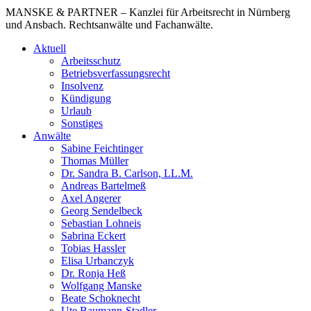
MANSKE & PARTNER – Kanzlei für Arbeitsrecht in Nürnberg
und Ansbach. Rechtsanwälte und Fachanwälte.
Aktuell
Arbeitsschutz
Betriebsverfassungsrecht
Insolvenz
Kündigung
Urlaub
Sonstiges
Anwälte
Sabine Feichtinger
Thomas Müller
Dr. Sandra B. Carlson, LL.M.
Andreas Bartelmeß
Axel Angerer
Georg Sendelbeck
Sebastian Lohneis
Sabrina Eckert
Tobias Hassler
Elisa Urbanczyk
Dr. Ronja Heß
Wolfgang Manske
Beate Schoknecht
Ute Baumann-Stadler