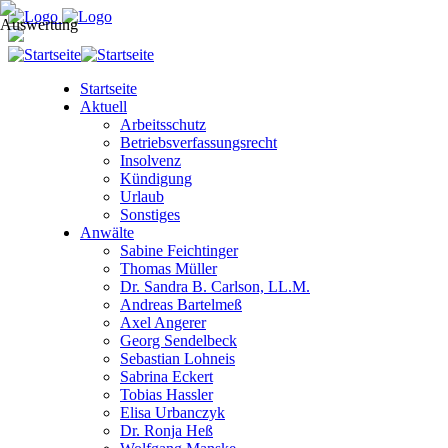
Startseite
Aktuell
Arbeitsschutz
Betriebsverfassungsrecht
Insolvenz
Kündigung
Urlaub
Sonstiges
Anwälte
Sabine Feichtinger
Thomas Müller
Dr. Sandra B. Carlson, LL.M.
Andreas Bartelmeß
Axel Angerer
Georg Sendelbeck
Sebastian Lohneis
Sabrina Eckert
Tobias Hassler
Elisa Urbanczyk
Dr. Ronja Heß