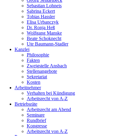
Georg Sendelbeck
Sebastian Lohneis
Sabrina Eckert
Tobias Hassler
Elisa Urbanczyk
Dr. Ronja Heß
Wolfgang Manske
Beate Schoknecht
Ute Baumann-Stadler
Kanzlei
Philosophie
Fakten
Zweigstelle Ansbach
Stellenangebote
Sekretariat
Kosten
Arbeitnehmer
Verhalten bei Kündigung
Arbeitsrecht von A-Z
Betriebsräte
Arbeitsrecht am Abend
Seminare
Rundbrief
Kongresse
Arbeitsrecht von A-Z