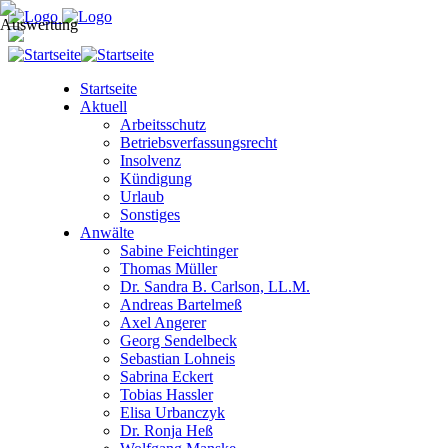
Startseite
Aktuell
Arbeitsschutz
Betriebsverfassungsrecht
Insolvenz
Kündigung
Urlaub
Sonstiges
Anwälte
Sabine Feichtinger
Thomas Müller
Dr. Sandra B. Carlson, LL.M.
Andreas Bartelmeß
Axel Angerer
Georg Sendelbeck
Sebastian Lohneis
Sabrina Eckert
Tobias Hassler
Elisa Urbanczyk
Dr. Ronja Heß