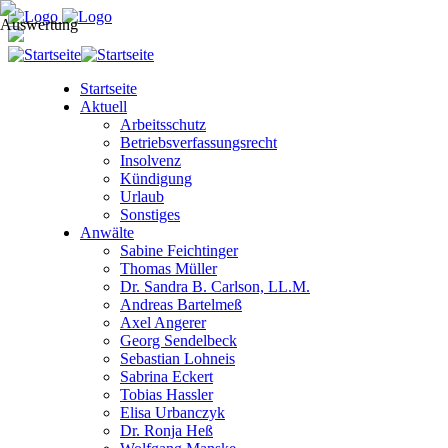
Startseite
Aktuell
Arbeitsschutz
Betriebsverfassungsrecht
Insolvenz
Kündigung
Urlaub
Sonstiges
Anwälte
Sabine Feichtinger
Thomas Müller
Dr. Sandra B. Carlson, LL.M.
Andreas Bartelmeß
Axel Angerer
Georg Sendelbeck
Sebastian Lohneis
Sabrina Eckert
Tobias Hassler
Elisa Urbanczyk
Dr. Ronja Heß