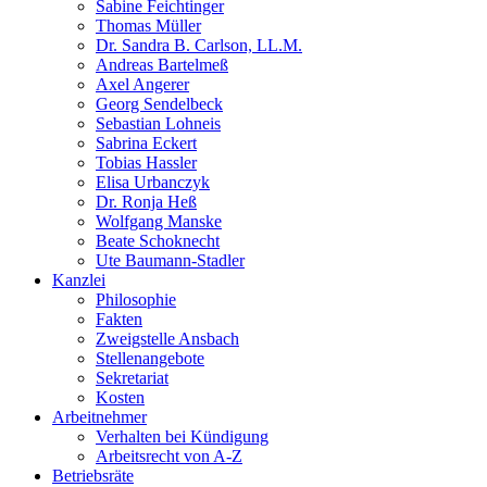
Sabine Feichtinger
Thomas Müller
Dr. Sandra B. Carlson, LL.M.
Andreas Bartelmeß
Axel Angerer
Georg Sendelbeck
Sebastian Lohneis
Sabrina Eckert
Tobias Hassler
Elisa Urbanczyk
Dr. Ronja Heß
Wolfgang Manske
Beate Schoknecht
Ute Baumann-Stadler
Kanzlei
Philosophie
Fakten
Zweigstelle Ansbach
Stellenangebote
Sekretariat
Kosten
Arbeitnehmer
Verhalten bei Kündigung
Arbeitsrecht von A-Z
Betriebsräte