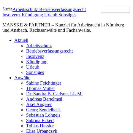
Suche
Arbeitsschutz
Betriebsverfassungsrecht
Insolvenz
Kündigung
Urlaub
Sonstiges
MANSKE & PARTNER – Kanzlei für Arbeitsrecht in Nürnberg
und Ansbach. Rechtsanwälte und Fachanwälte.
Aktuell
Arbeitsschutz
Betriebsverfassungsrecht
Insolvenz
Kündigung
Urlaub
Sonstiges
Anwälte
Sabine Feichtinger
Thomas Müller
Dr. Sandra B. Carlson, LL.M.
Andreas Bartelmeß
Axel Angerer
Georg Sendelbeck
Sebastian Lohneis
Sabrina Eckert
Tobias Hassler
Elisa Urbanczyk