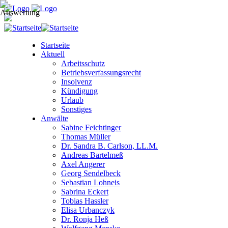
Startseite
Aktuell
Arbeitsschutz
Betriebsverfassungsrecht
Insolvenz
Kündigung
Urlaub
Sonstiges
Anwälte
Sabine Feichtinger
Thomas Müller
Dr. Sandra B. Carlson, LL.M.
Andreas Bartelmeß
Axel Angerer
Georg Sendelbeck
Sebastian Lohneis
Sabrina Eckert
Tobias Hassler
Elisa Urbanczyk
Dr. Ronja Heß