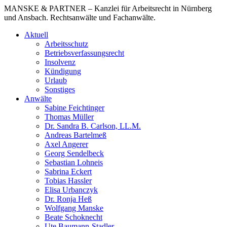
MANSKE & PARTNER – Kanzlei für Arbeitsrecht in Nürnberg
und Ansbach. Rechtsanwälte und Fachanwälte.
Aktuell
Arbeitsschutz
Betriebsverfassungsrecht
Insolvenz
Kündigung
Urlaub
Sonstiges
Anwälte
Sabine Feichtinger
Thomas Müller
Dr. Sandra B. Carlson, LL.M.
Andreas Bartelmeß
Axel Angerer
Georg Sendelbeck
Sebastian Lohneis
Sabrina Eckert
Tobias Hassler
Elisa Urbanczyk
Dr. Ronja Heß
Wolfgang Manske
Beate Schoknecht
Ute Baumann-Stadler