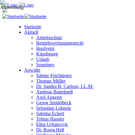
Startseite
Aktuell
Arbeitsschutz
Betriebsverfassungsrecht
Insolvenz
Kündigung
Urlaub
Sonstiges
Anwälte
Sabine Feichtinger
Thomas Müller
Dr. Sandra B. Carlson, LL.M.
Andreas Bartelmeß
Axel Angerer
Georg Sendelbeck
Sebastian Lohneis
Sabrina Eckert
Tobias Hassler
Elisa Urbanczyk
Dr. Ronja Heß