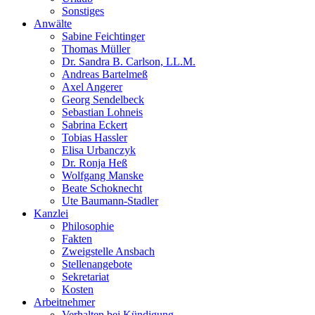
Sonstiges
Anwälte
Sabine Feichtinger
Thomas Müller
Dr. Sandra B. Carlson, LL.M.
Andreas Bartelmeß
Axel Angerer
Georg Sendelbeck
Sebastian Lohneis
Sabrina Eckert
Tobias Hassler
Elisa Urbanczyk
Dr. Ronja Heß
Wolfgang Manske
Beate Schoknecht
Ute Baumann-Stadler
Kanzlei
Philosophie
Fakten
Zweigstelle Ansbach
Stellenangebote
Sekretariat
Kosten
Arbeitnehmer
Verhalten bei Kündigung