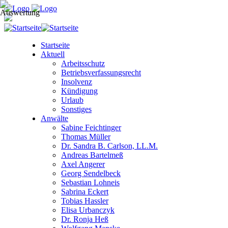
Startseite
Aktuell
Arbeitsschutz
Betriebsverfassungsrecht
Insolvenz
Kündigung
Urlaub
Sonstiges
Anwälte
Sabine Feichtinger
Thomas Müller
Dr. Sandra B. Carlson, LL.M.
Andreas Bartelmeß
Axel Angerer
Georg Sendelbeck
Sebastian Lohneis
Sabrina Eckert
Tobias Hassler
Elisa Urbanczyk
Dr. Ronja Heß