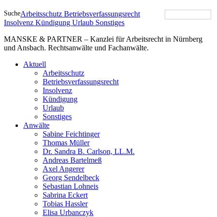
Suche
Arbeitsschutz
Betriebsverfassungsrecht
Insolvenz
Kündigung
Urlaub
Sonstiges
MANSKE & PARTNER – Kanzlei für Arbeitsrecht in Nürnberg
und Ansbach. Rechtsanwälte und Fachanwälte.
Aktuell
Arbeitsschutz
Betriebsverfassungsrecht
Insolvenz
Kündigung
Urlaub
Sonstiges
Anwälte
Sabine Feichtinger
Thomas Müller
Dr. Sandra B. Carlson, LL.M.
Andreas Bartelmeß
Axel Angerer
Georg Sendelbeck
Sebastian Lohneis
Sabrina Eckert
Tobias Hassler
Elisa Urbanczyk