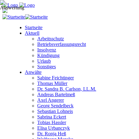
Startseite
Aktuell
Arbeitsschutz
Betriebsverfassungsrecht
Insolvenz
Kündigung
Urlaub
Sonstiges
Anwälte
Sabine Feichtinger
Thomas Müller
Dr. Sandra B. Carlson, LL.M.
Andreas Bartelmeß
Axel Angerer
Georg Sendelbeck
Sebastian Lohneis
Sabrina Eckert
Tobias Hassler
Elisa Urbanczyk
Dr. Ronja Heß