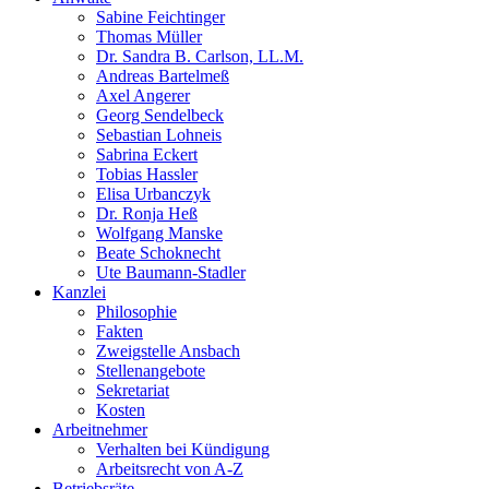
Sabine Feichtinger
Thomas Müller
Dr. Sandra B. Carlson, LL.M.
Andreas Bartelmeß
Axel Angerer
Georg Sendelbeck
Sebastian Lohneis
Sabrina Eckert
Tobias Hassler
Elisa Urbanczyk
Dr. Ronja Heß
Wolfgang Manske
Beate Schoknecht
Ute Baumann-Stadler
Kanzlei
Philosophie
Fakten
Zweigstelle Ansbach
Stellenangebote
Sekretariat
Kosten
Arbeitnehmer
Verhalten bei Kündigung
Arbeitsrecht von A-Z
Betriebsräte