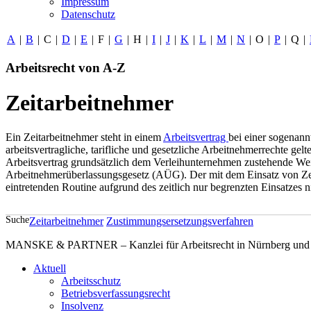
Impressum
Datenschutz
A
|
B
|
C
|
D
|
E
|
F
|
G
|
H
|
I
|
J
|
K
|
L
|
M
|
N
|
O
|
P
|
Q
|
Arbeitsrecht von A-Z
Zeitarbeitnehmer
Ein Zeitarbeitnehmer steht in einem
Arbeitsvertrag
bei einer sogenann
arbeitsvertragliche, tarifliche und gesetzliche Arbeitnehmerrechte g
Arbeitsvertrag grundsätzlich dem Verleihunternehmen zustehende Weis
Arbeitnehmerüberlassungsgesetz (AÜG). Der mit dem Einsatz von Zeitar
eintretenden Routine aufgrund des zeitlich nur begrenzten Einsatzes ni
Suche
Zeitarbeitnehmer
Zustimmungsersetzungsverfahren
MANSKE & PARTNER – Kanzlei für Arbeitsrecht in Nürnberg und A
Aktuell
Arbeitsschutz
Betriebsverfassungsrecht
Insolvenz