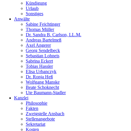
Kündigung
Urlaub
Sonstiges
Anwälte
Sabine Feichtinger
Thomas Müller
Dr. Sandra B. Carlson, LL.M.
Andreas Bartelmeß
Axel Angerer
Georg Sendelbeck
Sebastian Lohneis
Sabrina Eckert
Tobias Hassler
Elisa Urbanczyk
Dr. Ronja Heß
Wolfgang Manske
Beate Schoknecht
Ute Baumann-Stadler
Kanzlei
Philosophie
Fakten
Zweigstelle Ansbach
Stellenangebote
Sekretariat
Kosten