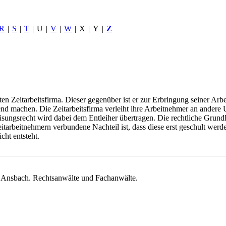
R
|
S
|
T
|
U
|
V
|
W
|
X
|
Y
|
Z
ten Zeitarbeitsfirma. Dieser gegenüber ist er zur Erbringung seiner Arbe
eltend machen. Die Zeitarbeitsfirma verleiht ihre Arbeitnehmer an ande
ungsrecht wird dabei dem Entleiher übertragen. Die rechtliche Grundl
beitnehmern verbundene Nachteil ist, dass diese erst geschult werden m
cht entsteht.
nsbach. Rechtsanwälte und Fachanwälte.