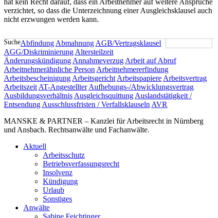
hat kein Recht darauf, dass ein Arbeitnehmer auf weitere Ansprüche
verzichtet, so dass die Unterzeichnung einer Ausgleichsklausel auch
nicht erzwungen werden kann.
Suche
Abfindung
Abmahnung
AGB/Vertragsklausel
AGG/Diskriminierung
Altersteilzeit
Änderungskündigung
Annahmeverzug
Arbeit auf Abruf
Arbeitnehmerähnliche Person
Arbeitnehmererfindung
Arbeitsbescheinigung
Arbeitsgericht
Arbeitspapiere
Arbeitsvertrag
Arbeitszeit
AT-Angestellter
Aufhebungs-/Abwicklungsvertrag
Ausbildungsverhältnis
Ausgleichsquittung
Auslandstätigkeit /
Entsendung
Ausschlussfristen / Verfallsklauseln
AVR
MANSKE & PARTNER – Kanzlei für Arbeitsrecht in Nürnberg
und Ansbach. Rechtsanwälte und Fachanwälte.
Aktuell
Arbeitsschutz
Betriebsverfassungsrecht
Insolvenz
Kündigung
Urlaub
Sonstiges
Anwälte
Sabine Feichtinger