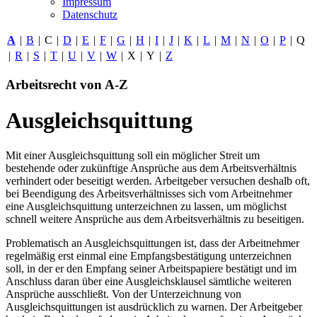
Impressum
Datenschutz
A
|
B
|
C
|
D
|
E
|
F
|
G
|
H
|
I
|
J
|
K
|
L
|
M
|
N
|
O
|
P
|
Q
|
R
|
S
|
T
|
U
|
V
|
W
|
X
|
Y
|
Z
Arbeitsrecht von A-Z
Ausgleichsquittung
Mit einer Ausgleichsquittung soll ein möglicher Streit um
bestehende oder zukünftige Ansprüche aus dem Arbeitsverhältnis
verhindert oder beseitigt werden. Arbeitgeber versuchen deshalb oft,
bei Beendigung des Arbeitsverhältnisses sich vom Arbeitnehmer
eine Ausgleichsquittung unterzeichnen zu lassen, um möglichst
schnell weitere Ansprüche aus dem Arbeitsverhältnis zu beseitigen.
Problematisch an Ausgleichsquittungen ist, dass der Arbeitnehmer
regelmäßig erst einmal eine Empfangsbestätigung unterzeichnen
soll, in der er den Empfang seiner Arbeitspapiere bestätigt und im
Anschluss daran über eine Ausgleichsklausel sämtliche weiteren
Ansprüche ausschließt. Von der Unterzeichnung von
Ausgleichsquittungen ist ausdrücklich zu warnen. Der Arbeitgeber