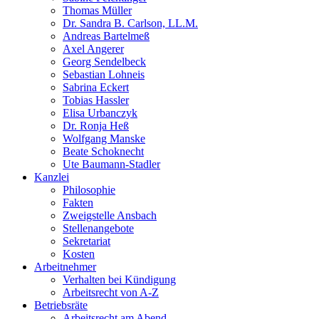
Thomas Müller
Dr. Sandra B. Carlson, LL.M.
Andreas Bartelmeß
Axel Angerer
Georg Sendelbeck
Sebastian Lohneis
Sabrina Eckert
Tobias Hassler
Elisa Urbanczyk
Dr. Ronja Heß
Wolfgang Manske
Beate Schoknecht
Ute Baumann-Stadler
Kanzlei
Philosophie
Fakten
Zweigstelle Ansbach
Stellenangebote
Sekretariat
Kosten
Arbeitnehmer
Verhalten bei Kündigung
Arbeitsrecht von A-Z
Betriebsräte
Arbeitsrecht am Abend