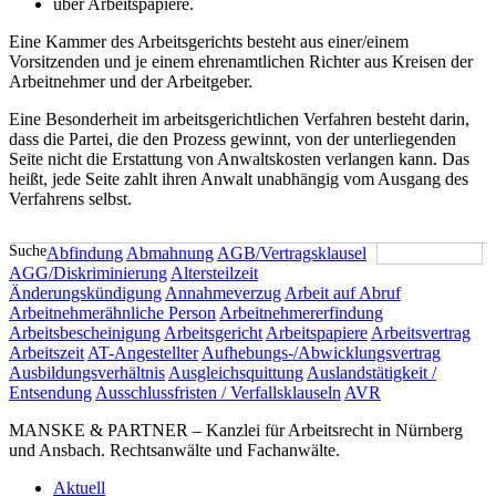
über Arbeitspapiere.
Eine Kammer des Arbeitsgerichts besteht aus einer/einem
Vorsitzenden und je einem ehrenamtlichen Richter aus Kreisen der
Arbeitnehmer und der Arbeitgeber.
Eine Besonderheit im arbeitsgerichtlichen Verfahren besteht darin,
dass die Partei, die den Prozess gewinnt, von der unterliegenden
Seite nicht die Erstattung von Anwaltskosten verlangen kann. Das
heißt, jede Seite zahlt ihren Anwalt unabhängig vom Ausgang des
Verfahrens selbst.
Suche
Abfindung
Abmahnung
AGB/Vertragsklausel
AGG/Diskriminierung
Altersteilzeit
Änderungskündigung
Annahmeverzug
Arbeit auf Abruf
Arbeitnehmerähnliche Person
Arbeitnehmererfindung
Arbeitsbescheinigung
Arbeitsgericht
Arbeitspapiere
Arbeitsvertrag
Arbeitszeit
AT-Angestellter
Aufhebungs-/Abwicklungsvertrag
Ausbildungsverhältnis
Ausgleichsquittung
Auslandstätigkeit /
Entsendung
Ausschlussfristen / Verfallsklauseln
AVR
MANSKE & PARTNER – Kanzlei für Arbeitsrecht in Nürnberg
und Ansbach. Rechtsanwälte und Fachanwälte.
Aktuell