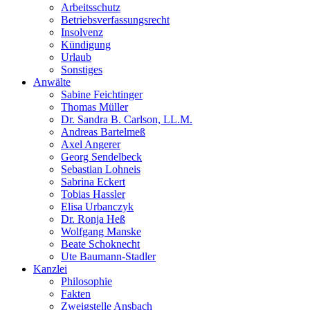
Arbeitsschutz
Betriebsverfassungsrecht
Insolvenz
Kündigung
Urlaub
Sonstiges
Anwälte
Sabine Feichtinger
Thomas Müller
Dr. Sandra B. Carlson, LL.M.
Andreas Bartelmeß
Axel Angerer
Georg Sendelbeck
Sebastian Lohneis
Sabrina Eckert
Tobias Hassler
Elisa Urbanczyk
Dr. Ronja Heß
Wolfgang Manske
Beate Schoknecht
Ute Baumann-Stadler
Kanzlei
Philosophie
Fakten
Zweigstelle Ansbach