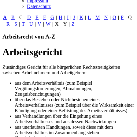
Impressum
Datenschutz
A
|
B
|
C
|
D
|
E
|
F
|
G
|
H
|
I
|
J
|
K
|
L
|
M
|
N
|
O
|
P
|
Q
|
R
|
S
|
T
|
U
|
V
|
W
|
X
|
Y
|
Z
Arbeitsrecht von A-Z
Arbeitsgericht
Zuständiges Gericht für alle bürgerlichen Rechtsstreitigkeiten
zwischen Arbeitnehmern und Arbeitgebern:
aus dem Arbeitsverhältnis (zum Beispiel
Vergütungsforderungen, Abmahnungen,
Zeugnisberichtigungen)
über das Bestehen oder Nichtbestehen eines
Arbeitsverhältnisses (zum Beispiel über die Wirksamkeit einer
Kündigung oder einer Befristung des Arbeitsverhältnisses)
aus Verhandlungen über die Eingehung eines
Arbeitsverhältnisses und aus dessen Nachwirkungen
aus unerlaubten Handlungen, soweit diese mit dem
Arbeitsverhältnis im Zusammenhang stehen