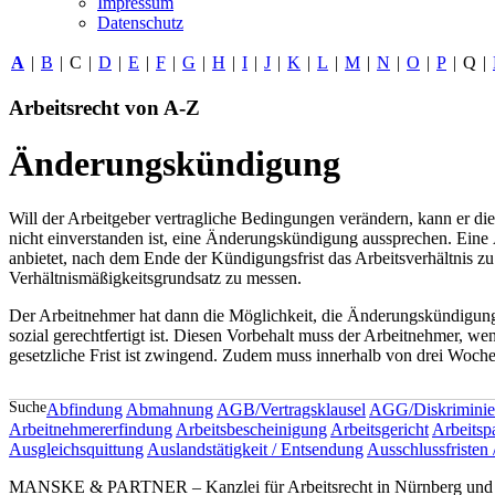
Impressum
Datenschutz
A
|
B
|
C
|
D
|
E
|
F
|
G
|
H
|
I
|
J
|
K
|
L
|
M
|
N
|
O
|
P
|
Q
|
Arbeitsrecht von A-Z
Änderungskündigung
Will der Arbeitgeber vertragliche Bedingungen verändern, kann er di
nicht einverstanden ist, eine Änderungskündigung aussprechen. Eine
anbietet, nach dem Ende der Kündigungsfrist das Arbeitsverhältnis 
Verhältnismäßigkeitsgrundsatz zu messen.
Der Arbeitnehmer hat dann die Möglichkeit, die Änderungskündigu
sozial gerechtfertigt ist. Diesen Vorbehalt muss der Arbeitnehmer, w
gesetzliche Frist ist zwingend. Zudem muss innerhalb von drei Woc
Suche
Abfindung
Abmahnung
AGB/Vertragsklausel
AGG/Diskriminie
Arbeitnehmererfindung
Arbeitsbescheinigung
Arbeitsgericht
Arbeitsp
Ausgleichsquittung
Auslandstätigkeit / Entsendung
Ausschlussfristen 
MANSKE & PARTNER – Kanzlei für Arbeitsrecht in Nürnberg und A