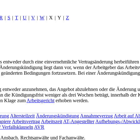
R
|
S
|
T
|
U
|
V
|
W
|
X
|
Y
|
Z
es entweder durch eine einvernehmliche Vertragsänderung herbeiführen
 Änderungskündigung liegt dann vor, wenn der Arbeitgeber das Arbeit
zu geänderten Bedingungen fortzusetzen. Bei einer Änderungskündigun
ng entweder anzunehmen, das Angebot abzulehnen oder die Änderung 
enn die Kündigungsfrist weniger als drei Wochen beträgt, innerhalb der
hen Klage zum
Arbeitsgericht
erhoben werden.
rung
Altersteilzeit
Änderungskündigung
Annahmeverzug
Arbeit auf A
apiere
Arbeitsvertrag
Arbeitszeit
AT-Angestellter
Aufhebungs-/Abwickl
/ Verfallsklauseln
AVR
nsbach. Rechtsanwälte und Fachanwälte.