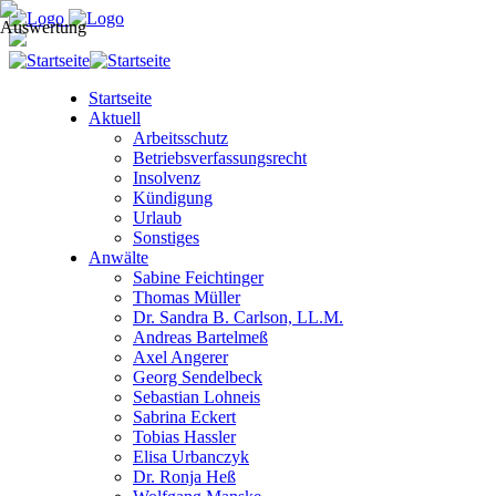
Startseite
Aktuell
Arbeitsschutz
Betriebsverfassungsrecht
Insolvenz
Kündigung
Urlaub
Sonstiges
Anwälte
Sabine Feichtinger
Thomas Müller
Dr. Sandra B. Carlson, LL.M.
Andreas Bartelmeß
Axel Angerer
Georg Sendelbeck
Sebastian Lohneis
Sabrina Eckert
Tobias Hassler
Elisa Urbanczyk
Dr. Ronja Heß