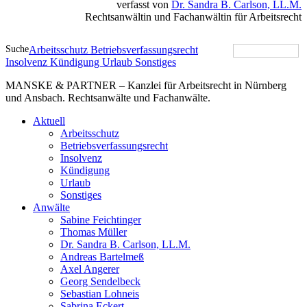
verfasst von
Dr. Sandra B. Carlson, LL.M.
Rechtsanwältin und Fachanwältin für Arbeitsrecht
Suche
Arbeitsschutz
Betriebsverfassungsrecht
Insolvenz
Kündigung
Urlaub
Sonstiges
MANSKE & PARTNER – Kanzlei für Arbeitsrecht in Nürnberg
und Ansbach. Rechtsanwälte und Fachanwälte.
Aktuell
Arbeitsschutz
Betriebsverfassungsrecht
Insolvenz
Kündigung
Urlaub
Sonstiges
Anwälte
Sabine Feichtinger
Thomas Müller
Dr. Sandra B. Carlson, LL.M.
Andreas Bartelmeß
Axel Angerer
Georg Sendelbeck
Sebastian Lohneis
Sabrina Eckert