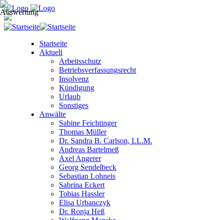
Startseite
Aktuell
Arbeitsschutz
Betriebsverfassungsrecht
Insolvenz
Kündigung
Urlaub
Sonstiges
Anwälte
Sabine Feichtinger
Thomas Müller
Dr. Sandra B. Carlson, LL.M.
Andreas Bartelmeß
Axel Angerer
Georg Sendelbeck
Sebastian Lohneis
Sabrina Eckert
Tobias Hassler
Elisa Urbanczyk
Dr. Ronja Heß